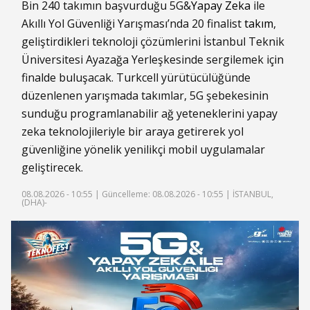
Bin 240 takımın başvurduğu 5G&
Yapay Zeka
ile
Akıllı Yol Güvenliği Yarışması’nda 20 finalist
takım
,
geliştirdikleri teknoloji çözümlerini İstanbul Teknik
Üniversitesi Ayazağa Yerleşkesinde sergilemek için
finalde buluşacak. Turkcell yürütücülüğünde
düzenlenen yarışmada takımlar, 5G şebekesinin
sunduğu programlanabilir ağ yeteneklerini yapay
zeka teknolojileriyle bir araya getirerek yol
güvenliğine yönelik yenilikçi mobil uygulamalar
geliştirecek.
08.08.2026 - 10:55 |
Güncelleme: 08.08.2026 - 10:55
| İSTANBUL,
(DHA)-