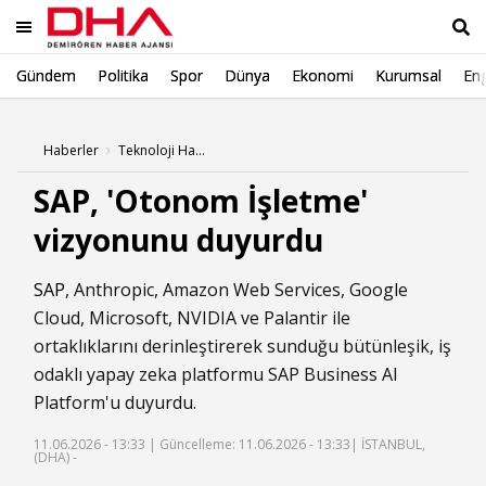
Gündem
Politika
Spor
Dünya
Ekonomi
Kurumsal
Eng
Ara
Haberler
Teknoloji Haberleri
SAP, 'Otonom İşletme'
vizyonunu duyurdu
SAP
, Anthropic, Amazon Web Services, Google
Cloud, Microsoft, NVIDIA ve Palantir ile
ortaklıklarını derinleştirerek sunduğu bütünleşik, iş
odaklı yapay zeka platformu SAP Business AI
Platform'u duyurdu.
11.06.2026 - 13:33 |
Güncelleme: 11.06.2026 - 13:33
| İSTANBUL,
(DHA) -