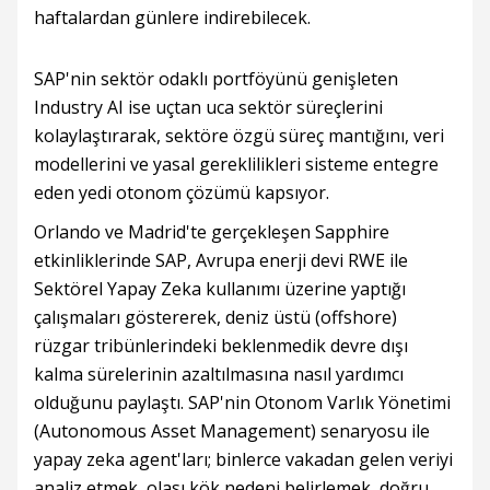
haftalardan günlere indirebilecek.
SAP'nin sektör odaklı portföyünü genişleten
Industry AI ise uçtan uca sektör süreçlerini
kolaylaştırarak, sektöre özgü süreç mantığını, veri
modellerini ve yasal gereklilikleri sisteme entegre
eden yedi otonom çözümü kapsıyor.
Orlando ve Madrid'te gerçekleşen Sapphire
etkinliklerinde SAP, Avrupa enerji devi RWE ile
Sektörel Yapay Zeka kullanımı üzerine yaptığı
çalışmaları göstererek, deniz üstü (offshore)
rüzgar tribünlerindeki beklenmedik devre dışı
kalma sürelerinin azaltılmasına nasıl yardımcı
olduğunu paylaştı. SAP'nin Otonom Varlık Yönetimi
(Autonomous Asset Management) senaryosu ile
yapay zeka agent'ları; binlerce vakadan gelen veriyi
analiz etmek, olası kök nedeni belirlemek, doğru