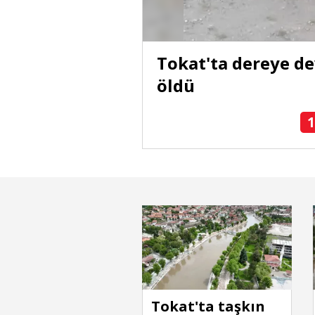
nlarda 60 bin
Tokat'ta dereye d
ldı
öldü
1
Tokat'ta taşkın