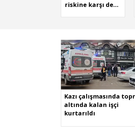
riskine karşı dev
kayalarla 9
kilometrelik set
çekildi
Kazı çalışmasında top
altında kalan işçi
kurtarıldı