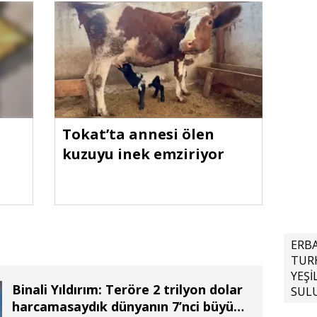
Tokat’ta annesi ölen
kuzuyu inek emziriyor
ERB
TUR
YEŞİ
Binali Yıldırım: Teröre 2 trilyon dolar
SUL
harcamasaydık dünyanın 7’nci büyük