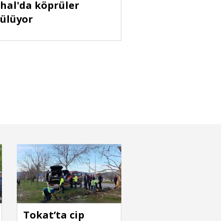
hal'da köprüler
ülüyor
’ta 27 yıllık ehliyet hasreti davul zu
buldu
Tokat’ta cip