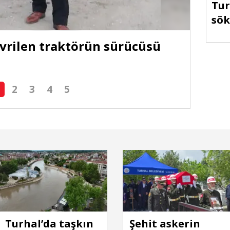
Tur
sök
evrilen traktörün sürücüsü
Tokat
son 
2
3
4
5
Turhal’da taşkın
Şehit askerin