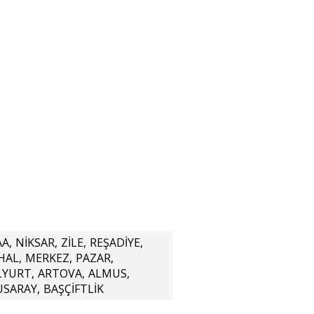
AA
,
NİKSAR
,
ZİLE
,
REŞADİYE
,
HAL
,
MERKEZ
,
PAZAR
,
LYURT
,
ARTOVA
,
ALMUS
,
USARAY
,
BAŞÇİFTLİK