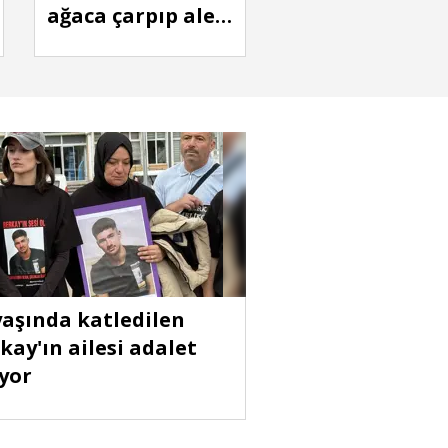
ağaca çarpıp alev
aldı: 1 ölü, 2
yaralı
yaşında katledilen
kay'ın ailesi adalet
iyor