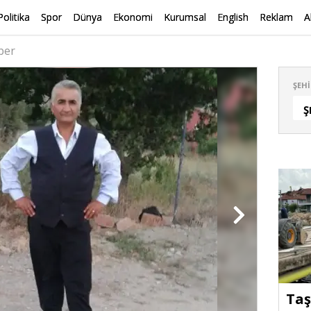
Politika
Spor
Dünya
Ekonomi
Kurumsal
English
Reklam
A
ber
ŞEHI
Ş
Taş