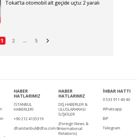
Tokat’ta otomobil alt geçide uçtu: 2 yaralı
1
2
...
5
HABER
HABER
İHBAR HATTI
HATLARIMIZ
HATLARIMIZ
0 533 911 40 40
İSTANBUL
DIŞ HABERLER &
rı
Whatsapp
HABERLERİ
ULUSLARARASI
İLİŞKİLER
ın
BiP
+90 212 4135319
(Foreign News &
Telegram
dhaistanbul@dha.com.tr
International
Relations)