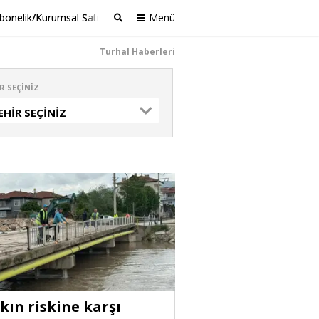
bonelik/Kurumsal Satış
Menü
Ara
Turhal Haberleri
R SEÇINIZ
EHIR SEÇINIZ
kın riskine karşı