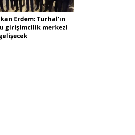
kan Erdem: Turhal’ın
u girişimcilik merkezi
 gelişecek