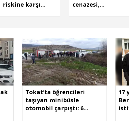
riskine karşı
cenazesi,
tedbir amaçlı 15
ailesinin isteği
mahalle ve 7 köy
üzerine 14 yıl
tahliye ediliyor
sonra İstanbul'a
nakledildi
rak
Tokat’ta öğrencileri
17 
taşıyan minibüsle
Ber
otomobil çarpıştı: 6
ist
öğrenci yaralı