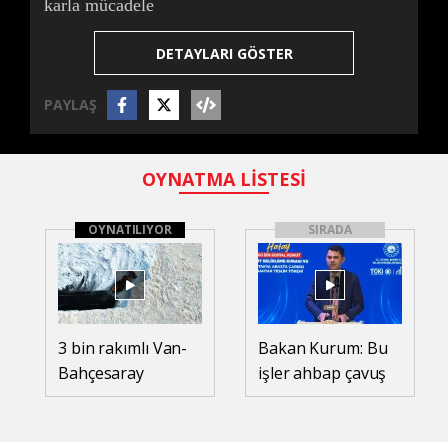
karla mücadele
DETAYLARI GÖSTER
PAYLAŞ
OYNATMA LİSTESİ
OYNATILIYOR
SIRADA
3 bin rakımlı Van-
Bakan Kurum: Bu
Bahçesaray
işler ahbap çavuş
yolunda zorlu karla
ilişkisiyle yürümez
mücadele