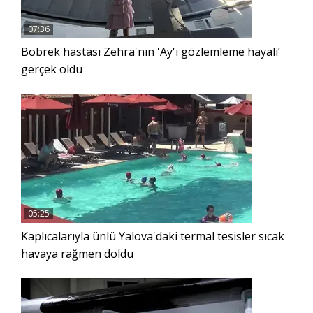
07:36
Böbrek hastası Zehra'nın 'Ay'ı gözlemleme hayali’
gerçek oldu
05:25
Kaplıcalarıyla ünlü Yalova'daki termal tesisler sıcak
havaya rağmen doldu