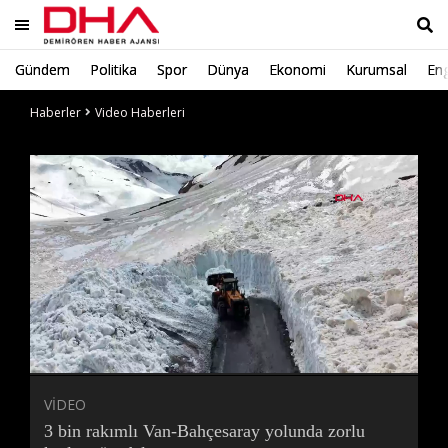
Gündem
Politika
Spor
Dünya
Ekonomi
Kurumsal
Eng
Ara
Haberler
Video Haberleri
Süre
Toplam
Süre
/
Yükleniyor
Yüklendi
:
:
0%
0%
VİDEO
3 bin rakımlı Van-Bahçesaray yolunda zorlu