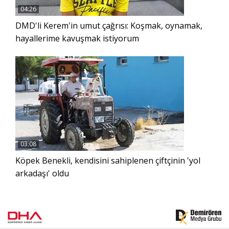
04:26
DMD'li Kerem'in umut çağrısı: Koşmak, oynamak,
hayallerime kavuşmak istiyorum
03:08
Köpek Benekli, kendisini sahiplenen çiftçinin 'yol
arkadaşı' oldu