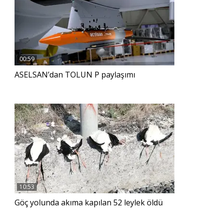
00:59
ASELSAN’dan TOLUN P paylaşımı
10:53
Göç yolunda akıma kapılan 52 leylek öldü