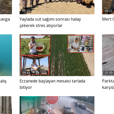
05:30
09:22
kavga
Yaylada süt sağımı sonrası halay
Mert Ö
çekerek stres atıyorlar
09:44
01:39
alış
Eczanede başlayan mesaisi tarlada
Parkta
bitiyor
karşı