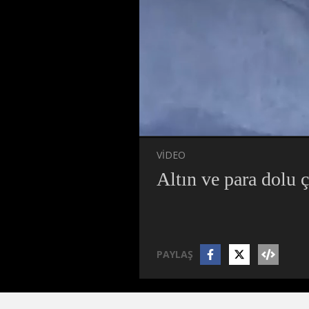
Süre
Toplam
Süre
/
Yükleniyor
Yüklendi
:
:
0%
0%
VİDEO
Altın ve para dolu ç
PAYLAŞ