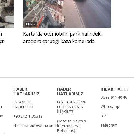
00:43
n
Kartal’da otomobilin park halindeki
çtı
araçlara çarptığı kaza kamerada
HABER
HABER
İHBAR HATTI
HATLARIMIZ
HATLARIMIZ
0 533 911 40 40
İSTANBUL
DIŞ HABERLER &
rı
Whatsapp
HABERLERİ
ULUSLARARASI
İLİŞKİLER
ın
BiP
+90 212 4135319
(Foreign News &
Telegram
dhaistanbul@dha.com.tr
International
Relations)