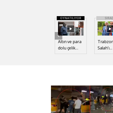
OYNATILIYOR
SIRA
Altın ve para
Trabzon
dolu çelik
Salah’ı
kasayı çalıp,
gülüms
sıcaklayınca
teklif
vantilatör
çalıştırmışlar