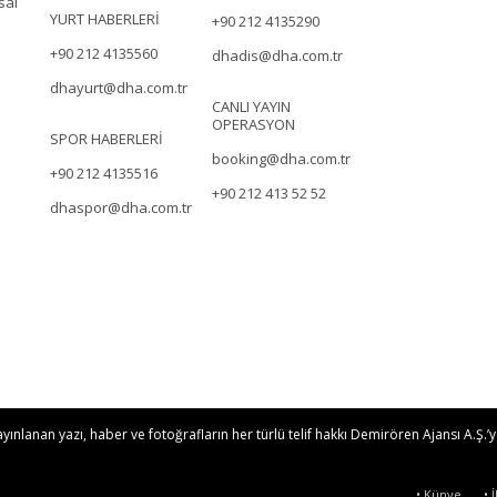
sal
YURT HABERLERİ
+90 212 4135290
+90 212 4135560
dhadis@dha.com.tr
dhayurt@dha.com.tr
CANLI YAYIN
OPERASYON
SPOR HABERLERİ
booking@dha.com.tr
+90 212 4135516
+90 212 413 52 52
dhaspor@dha.com.tr
nlanan yazı, haber ve fotoğrafların her türlü telif hakkı Demirören Ajansı A.Ş.’ye
• Künye
• 