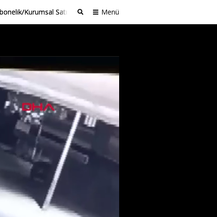
bonelik/Kurumsal Satış
Menü
Ara