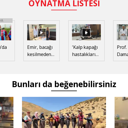
OYNATMA LİSTESİ
DA
’da
Emir, bacağı
'Kalp kapağı
Prof. 
kesilmeden
hastalıklarını
Dam
eten
tümörden
ameliyatsız
tıkan
kurtuldu
tedavi
yeni
ediyoruz,
tekno
Bunları da beğenebilirsiniz
hastalar 2
uzuv
günde
kayıp
taburcu
önle
olabiliyor'