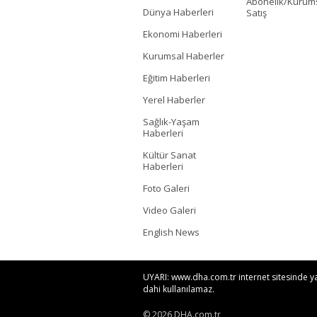
Abonelik/Kurum
Dünya Haberleri
Satış
Ekonomi Haberleri
Kurumsal Haberler
Eğitim Haberleri
Yerel Haberler
Sağlık-Yaşam
Haberleri
Kültür Sanat
Haberleri
Foto Galeri
Video Galeri
English News
UYARI: www.dha.com.tr internet sitesinde yayı
dahi kullanılamaz.
© 2026 DHA.com.tr