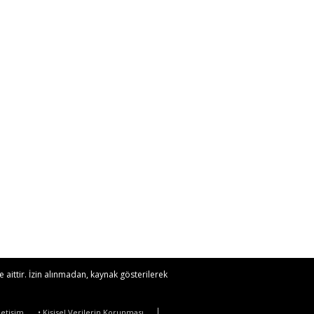
 aittir. İzin alınmadan, kaynak gösterilerek
İletişim
• Kişisel Verilerin Korunması