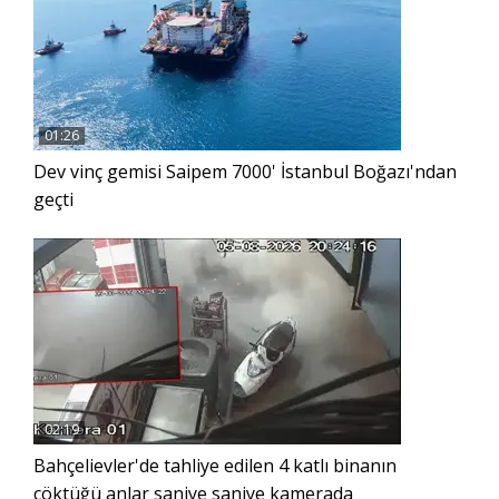
01:26
Dev vinç gemisi Saipem 7000' İstanbul Boğazı'ndan
geçti
02:19
Bahçelievler'de tahliye edilen 4 katlı binanın
çöktüğü anlar saniye saniye kamerada