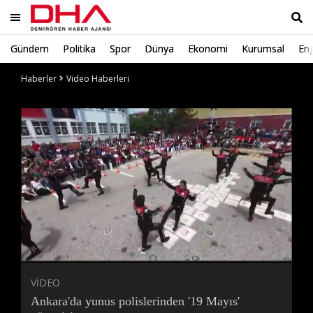
Gündem
Politika
Spor
Dünya
Ekonomi
Kurumsal
Eng
Ara
Haberler
Video Haberleri
Süre
Toplam
Süre
/
Yükleniyor
Yüklendi
:
:
0%
0%
VİDEO
Ankara'da yunus polislerinden '19 Mayıs'