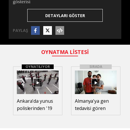
gösterisi
DETAYLARI GÖSTER
PAYLAŞ
OYNATMA LİSTESİ
OYNATILIYOR
SIRADA
Ankara'da yunus
Almanya'ya gen
polislerinden '19
tedavisi gören
Mayıs' gösterisi
SMA'lı Teoman
bebek döndü