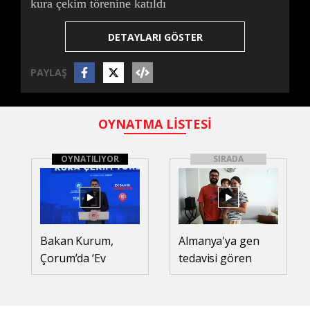
kura çekim törenine katıldı
DETAYLARI GÖSTER
PAYLAŞ
OYNATMA LİSTESİ
OYNATILIYOR
SIRADA
Bakan Kurum,
Almanya'ya gen
Çorum’da ‘Ev
tedavisi gören
Sahibi Türkiye’
SMA'lı Teoman
kura çekim
bebek döndü
törenine katıldı