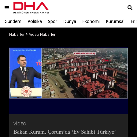
Gündem
Politika
Spor
Dünya
Ekonomi
Kurumsal
Eng
Ara
Haberler
Video Haberleri
Süre
Toplam
Süre
/
Yükleniyor
Yüklendi
:
:
0%
0%
VİDEO
Bakan Kurum, Çorum’da ‘Ev Sahibi Türkiye’