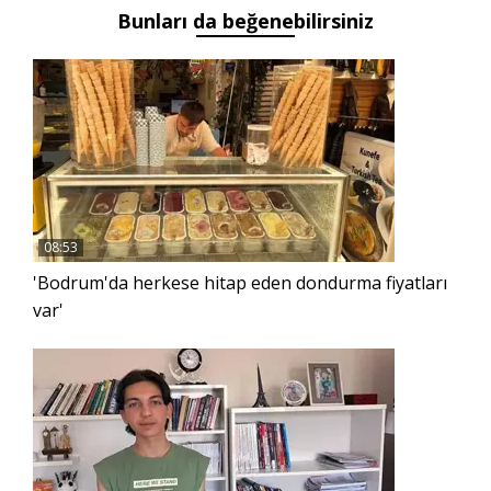
Bunları da beğenebilirsiniz
08:53
'Bodrum'da herkese hitap eden dondurma fiyatları
var'