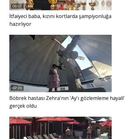
06:07
İtfaiyeci baba, kızını kortlarda şampiyonluğa
hazırlıyor
07:36
Böbrek hastası Zehra'nın 'Ay'ı gözlemleme hayali’
gerçek oldu