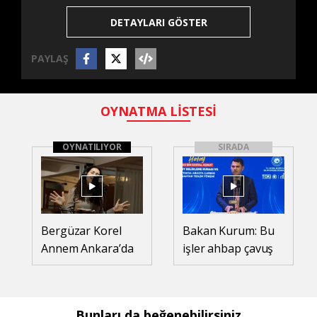
DETAYLARI GÖSTER
PAYLAŞ
OYNATMA LİSTESİ
OYNATILIYOR
SIRADA
Bergüzar Korel
Bakan Kurum: Bu
Annem Ankara’da
işler ahbap çavuş
şarkı söyledi
ilişkisiyle yürümez
Bunları da beğenebilirsiniz