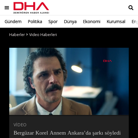
Gündem
Politika
Spor
Dünya
Ekonomi
Kurumsal
Eng
Ara
Haberler
Video Haberleri
Süre
Toplam
Süre
/
Yükleniyor
Yüklendi
:
:
0%
0%
VİDEO
Bergüzar Korel Annem Ankara’da şarkı söyledi