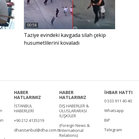
00:58
Taziye evindeki kavgada silah çekip
husumetlilerini kovaladı
HABER
HABER
İHBAR HATTI
HATLARIMIZ
HATLARIMIZ
0 533 911 40 40
İSTANBUL
DIŞ HABERLER &
rı
Whatsapp
HABERLERİ
ULUSLARARASI
İLİŞKİLER
ın
BiP
+90 212 4135319
(Foreign News &
Telegram
dhaistanbul@dha.com.tr
International
Relations)