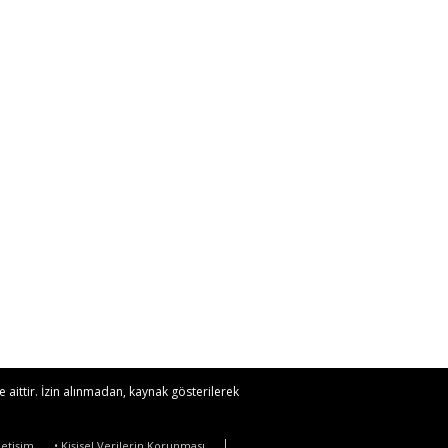
 aittir. İzin alınmadan, kaynak gösterilerek
İletişim
• Kişisel Verilerin Korunması