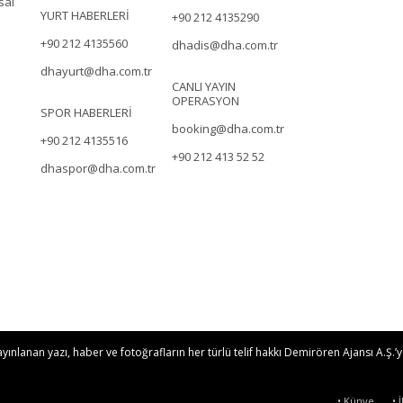
sal
YURT HABERLERİ
+90 212 4135290
+90 212 4135560
dhadis@dha.com.tr
dhayurt@dha.com.tr
CANLI YAYIN
OPERASYON
SPOR HABERLERİ
booking@dha.com.tr
+90 212 4135516
+90 212 413 52 52
dhaspor@dha.com.tr
nlanan yazı, haber ve fotoğrafların her türlü telif hakkı Demirören Ajansı A.Ş.’ye
• Künye
• 