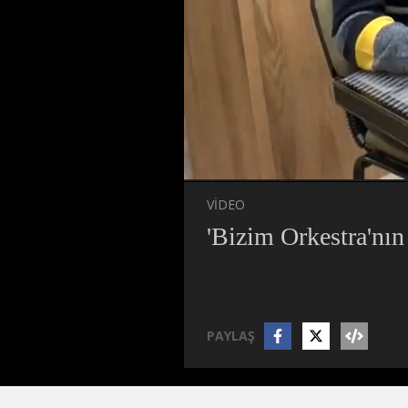
Süre
Toplam
Süre
/
Yükleniyor
Yüklendi
:
:
0%
0%
VİDEO
'Bizim Orkestra'nın 
PAYLAŞ