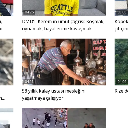
04:26
03:08
,
DMD'li Kerem'in umut çağrısı: Koşmak,
Köpek 
or
oynamak, hayallerime kavuşmak
çiftçi
istiyorum
04:11
04:06
58 yıllık kalay ustası mesleğini
Rize'd
n
yaşatmaya çalışıyor