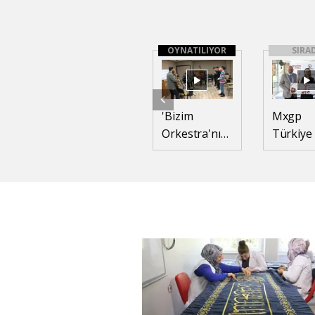
OYNATILIYOR
SIRA
'Bizim
Mxgp
Orkestra'nın
Türkiye
hedefi
Afyon
uluslararası
Motofes
sahneler
Arabica
Coffee
desteği