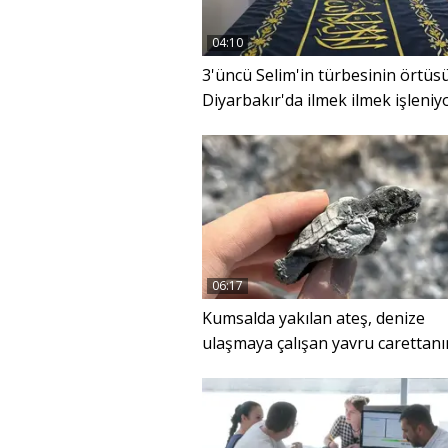
04:10
3'üncü Selim'in türbesinin örtüsü
Diyarbakır'da ilmek ilmek işleniy
06:17
Kumsalda yakılan ateş, denize
ulaşmaya çalışan yavru carettanı
ölümüne neden oldu