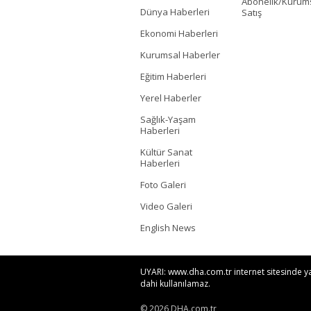
Abonelik/Kurum
Dünya Haberleri
Satış
Ekonomi Haberleri
Kurumsal Haberler
Eğitim Haberleri
Yerel Haberler
Sağlık-Yaşam
Haberleri
Kültür Sanat
Haberleri
Foto Galeri
Video Galeri
English News
UYARI: www.dha.com.tr internet sitesinde yayı
dahi kullanılamaz.
© 2026 DHA.com.tr