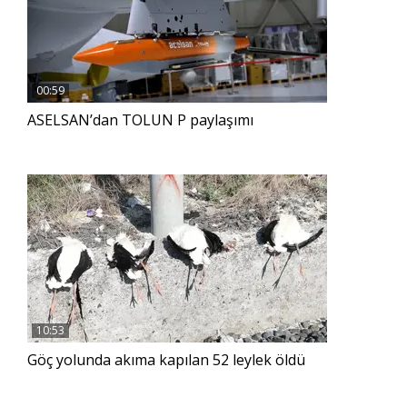
00:59
ASELSAN’dan TOLUN P paylaşımı
10:53
Göç yolunda akıma kapılan 52 leylek öldü