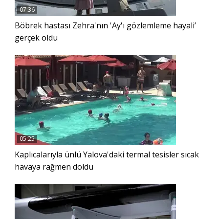
07:36
Böbrek hastası Zehra'nın 'Ay'ı gözlemleme hayali’
gerçek oldu
05:25
Kaplıcalarıyla ünlü Yalova'daki termal tesisler sıcak
havaya rağmen doldu