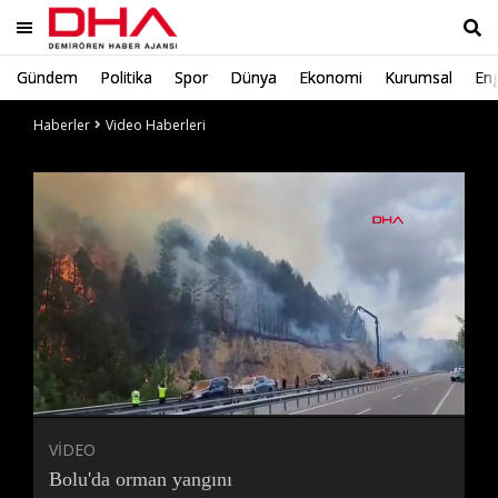
Gündem
Politika
Spor
Dünya
Ekonomi
Kurumsal
Eng
Ara
Haberler
Video Haberleri
Süre
Toplam
Süre
/
Yükleniyor
Yüklendi
:
:
0%
0%
VİDEO
Bolu'da orman yangını