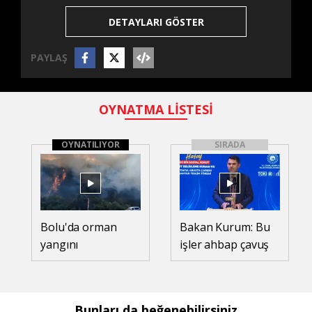
DETAYLARI GÖSTER
PAYLAŞ
OYNATMA LİSTESİ
OYNATILIYOR
SIRADA
Bolu'da orman
Bakan Kurum: Bu
yangını
işler ahbap çavuş
ilişkisiyle yürümez
Bunları da beğenebilirsiniz