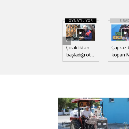
OYNATILIYOR
SIRA
Çıraklıktan
Çapraz 
başladığı oto
kopan Mi
tamirciliğinde
kick bo
yarım asrı
üsteğme
aştı
yeniden
ringde