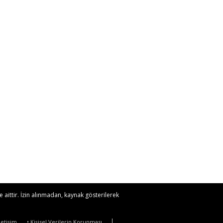
 aittir. İzin alınmadan, kaynak gösterilerek
İletişim
• Kişisel Verilerin Korunması