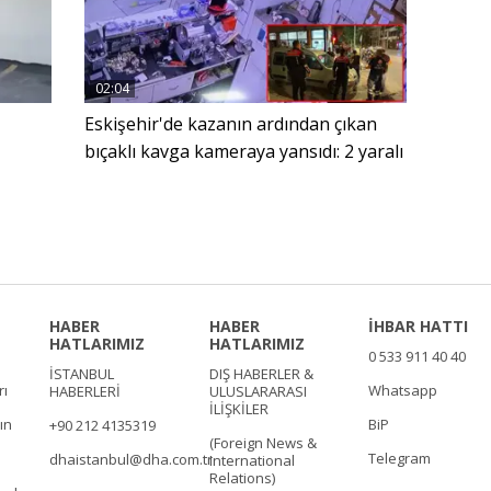
02:04
Eskişehir'de kazanın ardından çıkan
bıçaklı kavga kameraya yansıdı: 2 yaralı
HABER
HABER
İHBAR HATTI
HATLARIMIZ
HATLARIMIZ
0 533 911 40 40
İSTANBUL
DIŞ HABERLER &
rı
Whatsapp
HABERLERİ
ULUSLARARASI
İLİŞKİLER
ın
BiP
+90 212 4135319
(Foreign News &
Telegram
dhaistanbul@dha.com.tr
International
Relations)