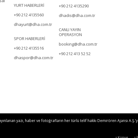
sal
YURT HABERLERİ
+90 212 4135290
+90 212 4135560
dhadis@dha.com.tr
dhayurt@dha.com.tr
CANLI YAYIN
OPERASYON
SPOR HABERLERİ
booking@dha.com.tr
+90 212 4135516
+90 212 413 52 52
dhaspor@dha.com.tr
nlanan yazı, haber ve fotoğrafların her türlü telif hakkı Demirören Ajansı A.Ş.’ye
• Künye
• 