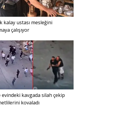
lık kalay ustası mesleğini
aya çalışıyor
 evindeki kavgada silah çekip
tlilerini kovaladı