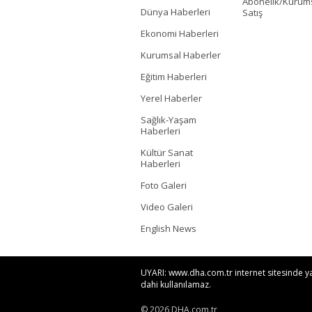
Abonelik/Kurum
Dünya Haberleri
Satış
Ekonomi Haberleri
Kurumsal Haberler
Eğitim Haberleri
Yerel Haberler
Sağlık-Yaşam
Haberleri
Kültür Sanat
Haberleri
Foto Galeri
Video Galeri
English News
UYARI: www.dha.com.tr internet sitesinde yayı
dahi kullanılamaz.
© 2026 DHA.com.tr