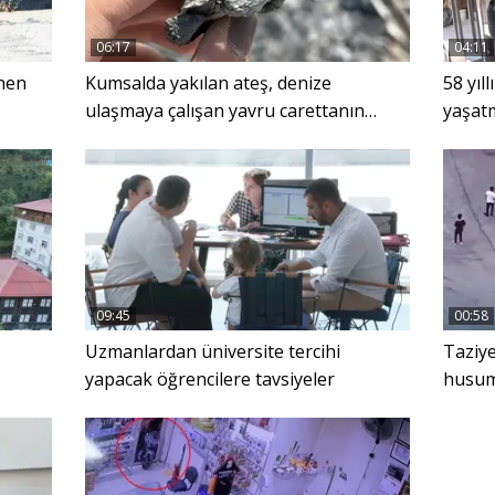
06:17
04:11
enen
Kumsalda yakılan ateş, denize
58 yıl
ulaşmaya çalışan yavru carettanın
yaşatm
ölümüne neden oldu
09:45
00:58
Uzmanlardan üniversite tercihi
Taziye
yapacak öğrencilere tavsiyeler
husume