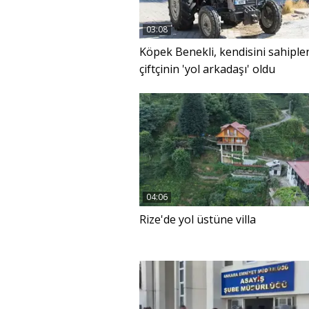
03:08
Köpek Benekli, kendisini sahipl
çiftçinin 'yol arkadaşı' oldu
04:06
Rize'de yol üstüne villa