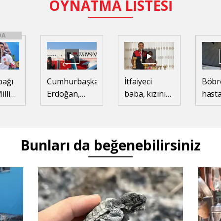
OYNATMA LİSTESİ
DA
bağı
Cumhurbaşkanı
İtfaiyeci
Böbr
lli
Erdoğan,
baba, kızını
hasta
ksçu
Suudi
kortlarda
Zehr
n,
Arabistan'da
şampiyonluğa
'Ay'ı
hazırlıyor
gözl
Bunları da beğenebilirsiniz
hayal
oldu