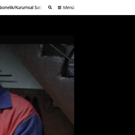
bonelik/Kurumsal Satış
Menü
Ara