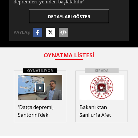
depremleri yeniden başlatabilir'
DETAYLARI GÖSTER
PAYLAŞ
OYNATMA LİSTESİ
OYNATILIYOR
SIRADA
'Datça depremi,
Bakanlıktan
Santorini'deki
Şanlıurfa Afet
volkanik
Konutları paylaşımı
depremleri yeniden
başlatabilir'