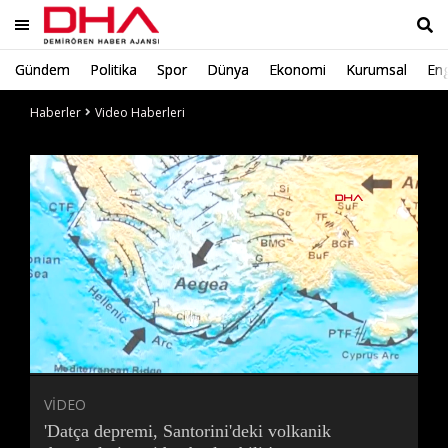
Gündem
Politika
Spor
Dünya
Ekonomi
Kurumsal
Eng
Ara
Haberler
Video Haberleri
Süre
Toplam
Süre
/
Yükleniyor
Yüklendi
:
:
0%
0%
VİDEO
'Datça depremi, Santorini'deki volkanik