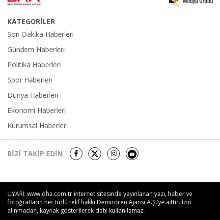
KATEGORİLER
Son Dakika Haberleri
Gündem Haberleri
Politika Haberleri
Spor Haberleri
Dünya Haberleri
Ekonomi Haberleri
Kurumsal Haberler
Eğitim Haberleri
BİZİ TAKİP EDİN
Yerel Haberler
Sağlık-Yaşam Haberleri
Kültür Sanat Haberleri
UYARI: www.dha.com.tr internet sitesinde yayınlanan yazı, haber ve
Foto Galeri
fotoğrafların her türlü telif hakkı Demirören Ajansı A.Ş.’ye aittir. İzin
alınmadan, kaynak gösterilerek dahi kullanılamaz.
Video Galeri