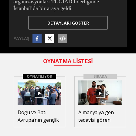
organizasyonları TÜGİAD liderliğinde
İstanbul’da bir araya geldi
DETAYLARI GÖSTER
PAYLAŞ
OYNATMA LİSTESİ
OYNATILIYOR
SIRADA
Doğu ve Batı
Almanya'ya gen
Avrupa’nın gençlik
tedavisi gören
organizasyonları
SMA'lı Teoman
TÜGİAD
bebek döndü