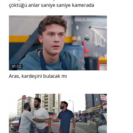
çöktüğü anlar saniye saniye kamerada
01:12
Aras, kardeşini bulacak mı