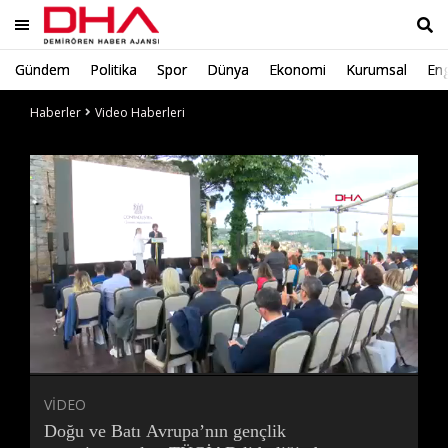
Gündem
Politika
Spor
Dünya
Ekonomi
Kurumsal
Eng
Ara
Haberler
Video Haberleri
Süre
Toplam
Süre
/
Yükleniyor
Yüklendi
:
:
0%
0%
VİDEO
Doğu ve Batı Avrupa’nın gençlik