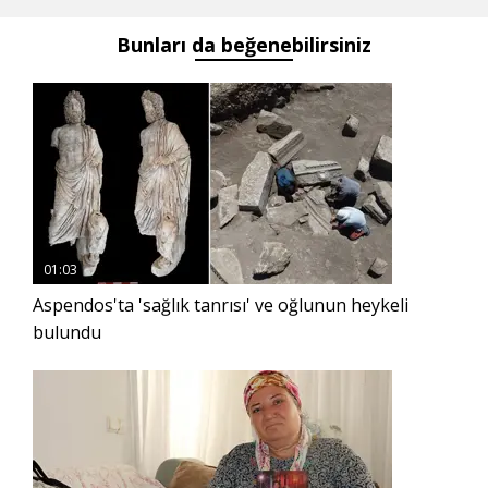
liderliğinde
Bunları da beğenebilirsiniz
İstanbul’da bir
araya geldi
01:03
Aspendos'ta 'sağlık tanrısı' ve oğlunun heykeli
bulundu