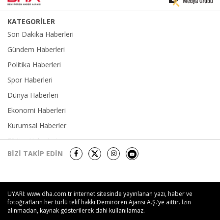
KATEGORİLER
Son Dakika Haberleri
Gündem Haberleri
Politika Haberleri
Spor Haberleri
Dünya Haberleri
Ekonomi Haberleri
Kurumsal Haberler
Eğitim Haberleri
BİZİ TAKİP EDİN
Yerel Haberler
Sağlık-Yaşam Haberleri
Kültür Sanat Haberleri
UYARI: www.dha.com.tr internet sitesinde yayınlanan yazı, haber ve
Foto Galeri
fotoğrafların her türlü telif hakkı Demirören Ajansı A.Ş.’ye aittir. İzin
alınmadan, kaynak gösterilerek dahi kullanılamaz.
Video Galeri