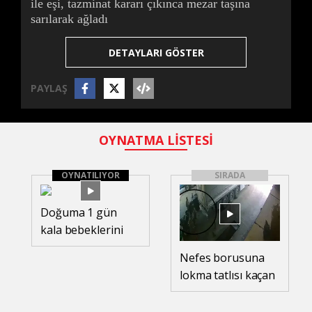
ile eşi, tazminat kararı çıkınca mezar taşına
sarılarak ağladı
DETAYLARI GÖSTER
PAYLAŞ
OYNATMA LİSTESİ
OYNATILIYOR
SIRADA
Doğuma 1 gün
kala bebeklerini
kaybeden gazi ile
Nefes borusuna
eşi, tazminat kararı
lokma tatlısı kaçan
çıkınca mezar
işçi, Heimlich
taşına sarılarak
manevrasıyla