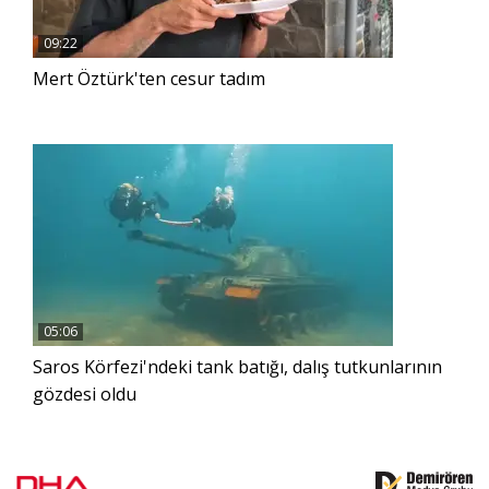
09:22
Mert Öztürk'ten cesur tadım
05:06
Saros Körfezi'ndeki tank batığı, dalış tutkunlarının
gözdesi oldu