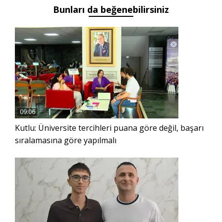
Bunları da beğenebilirsiniz
oluşturdu
çalışma
09:06
Kutlu: Üniversite tercihleri puana göre değil, başarı
sıralamasına göre yapılmalı