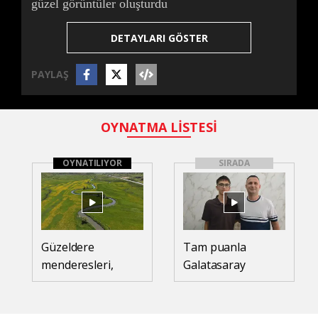
güzel görüntüler oluşturdu
DETAYLARI GÖSTER
PAYLAŞ
OYNATMA LİSTESİ
OYNATILIYOR
SIRADA
Güzeldere
Tam puanla
menderesleri,
Galatasaray
baharda sarı
Lisesi’ne yerleşen
çiçeklerle güzel
Sinan: Başarımın
görüntüler
sırrı, düzenli