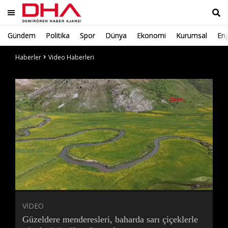
Gündem
Politika
Spor
Dünya
Ekonomi
Kurumsal
Eng
Ara
Haberler
Video Haberleri
Süre
Toplam
Süre
/
Yükleniyor
Yüklendi
:
:
0%
0%
VİDEO
Güzeldere menderesleri, baharda sarı çiçeklerle