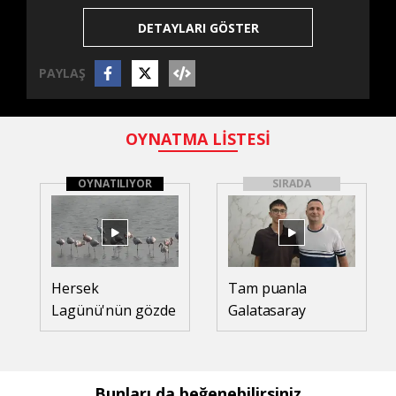
DETAYLARI GÖSTER
PAYLAŞ
OYNATMA LİSTESİ
OYNATILIYOR
SIRADA
Hersek
Tam puanla
Lagünü'nün gözde
Galatasaray
misafirleri
Lisesi’ne yerleşen
flamingolar
Sinan: Başarımın
sırrı, düzenli
Bunları da beğenebilirsiniz