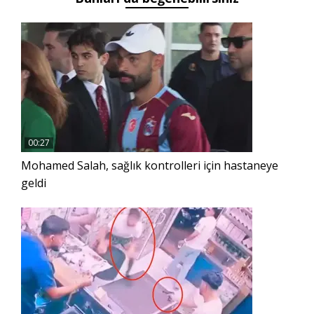
çalışma
00:27
Mohamed Salah, sağlık kontrolleri için hastaneye
geldi