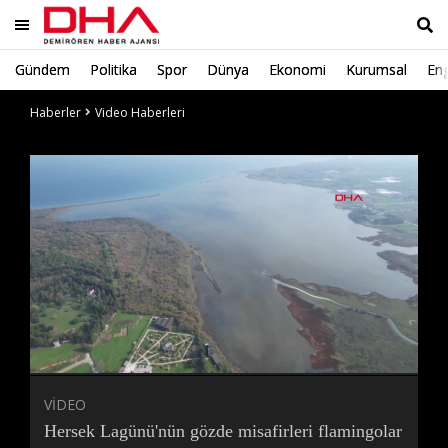
Gündem
Politika
Spor
Dünya
Ekonomi
Kurumsal
Eng
Ara
Haberler
Video Haberleri
Süre
Toplam
Süre
/
Yükleniyor
Yüklendi
:
:
0%
0%
VİDEO
Hersek Lagünü'nün gözde misafirleri flamingolar