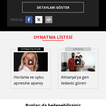
DETAYLARI GÖSTER
PAYLAŞ
OYNATMA LİSTESİ
OYNATILIYOR
SIRADA
Horlama ve uyku
Almanya'ya gen
apnesine aparey
tedavisi gören
çözümü
SMA'lı Teoman
bebek döndü
Bunları da beğenebilirsiniz