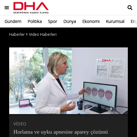
Gündem
Politika
Spor
Dünya
Ekonomi
Kurumsal
Eng
Ara
Haberler
Video Haberleri
Süre
Toplam
Süre
/
Yükleniyor
Yüklendi
:
:
0%
0%
VİDEO
Horlama ve uyku apnesine aparey çözümü