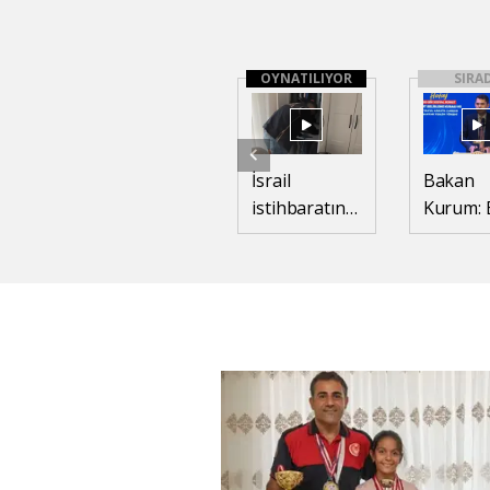
OYNATILIYOR
SIRA
İsrail
Bakan
istihbaratına
Kurum: 
çalıştığı
işler ah
belirlenen 2
çavuş
kişi
ilişkisiyl
İstanbul'da
yürüme
yakalandı