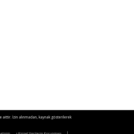
 aittir. İzin alınmadan, kaynak gösterilerek
İletişim
• Kişisel Verilerin Korunması