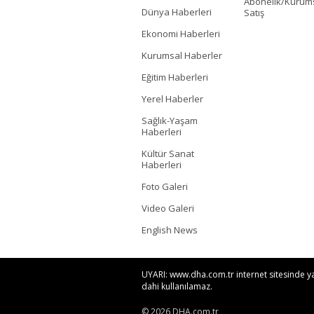
Abonelik/Kurum
Dünya Haberleri
Satış
Ekonomi Haberleri
Kurumsal Haberler
Eğitim Haberleri
Yerel Haberler
Sağlık-Yaşam
Haberleri
Kültür Sanat
Haberleri
Foto Galeri
Video Galeri
English News
UYARI: www.dha.com.tr internet sitesinde yayı
dahi kullanılamaz.
© 2026 DHA.com.tr