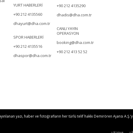
sal
YURT HABERLERİ
+90 212 4135290
+90 212 4135560
dhadis@dha.com.tr
dhayurt@dha.com.tr
CANLI YAYIN
OPERASYON
SPOR HABERLERİ
booking@dha.com.tr
+90 212 4135516
+90 212 413 52 52
dhaspor@dha.com.tr
nlanan yazı, haber ve fotoğrafların her türlü telif hakkı Demirören Ajansı A.Ş.’ye
• Künye
• 