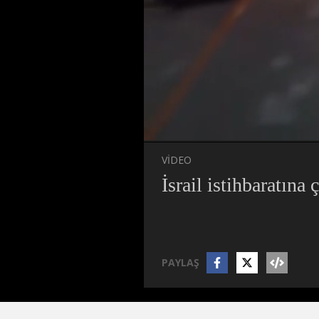
Süre
Toplam
Süre
/
Yü
0%
VİDEO
İsrail istihbaratına 
PAYLAŞ