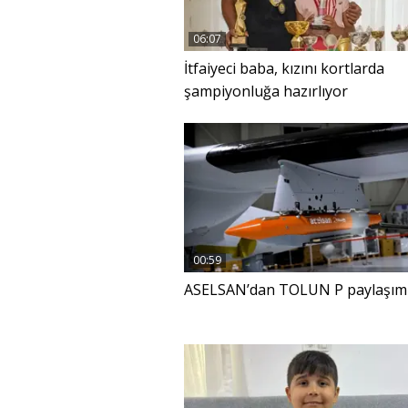
06:07
İtfaiyeci baba, kızını kortlarda
şampiyonluğa hazırlıyor
00:59
ASELSAN’dan TOLUN P paylaşım