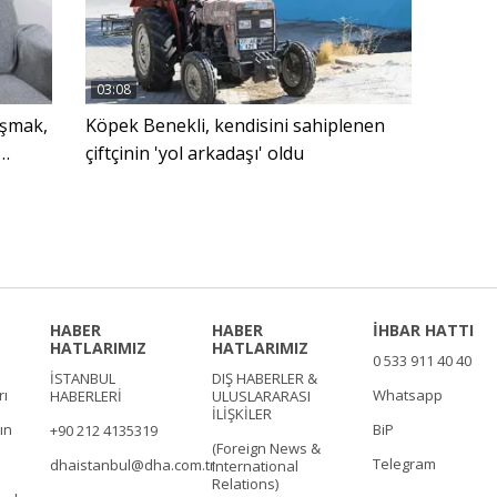
03:08
oşmak,
Köpek Benekli, kendisini sahiplenen
çiftçinin 'yol arkadaşı' oldu
HABER
HABER
İHBAR HATTI
HATLARIMIZ
HATLARIMIZ
0 533 911 40 40
İSTANBUL
DIŞ HABERLER &
rı
Whatsapp
HABERLERİ
ULUSLARARASI
İLİŞKİLER
ın
BiP
+90 212 4135319
(Foreign News &
Telegram
dhaistanbul@dha.com.tr
International
Relations)