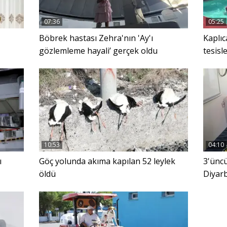
07:36
05:25
Böbrek hastası Zehra'nın 'Ay'ı
Kaplıc
gözlemleme hayali’ gerçek oldu
tesisl
10:53
04:10
ı
Göç yolunda akıma kapılan 52 leylek
3'üncü
öldü
Diyarb