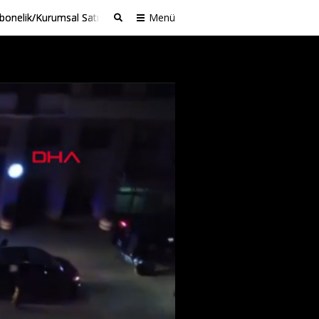
bonelik/Kurumsal Satış
Menü
Ara