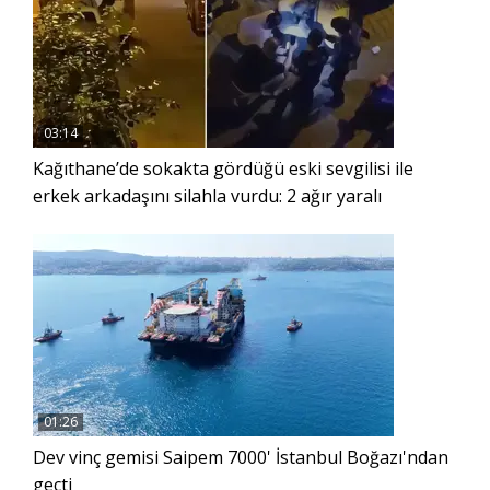
03:14
Kağıthane’de sokakta gördüğü eski sevgilisi ile
erkek arkadaşını silahla vurdu: 2 ağır yaralı
01:26
Dev vinç gemisi Saipem 7000' İstanbul Boğazı'ndan
geçti