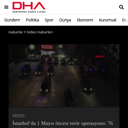
Gündem
Politika
Spor
Dünya
Ekonomi
Kurumsal
Eng
Ara
Haberler
Video Haberleri
Süre
Toplam
Süre
/
Yükleniyor
Yüklendi
:
:
0%
0%
VİDEO
İstanbul’da 1 Mayıs öncesi terör operasyonu: 76