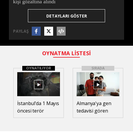
kişi gözaltına alındı
DETAYLARI GÖSTER
PAYLAŞ
OYNATMA LİSTESİ
OYNATILIYOR
SIRADA
İstanbul’da 1 Mayıs
Almanya'ya gen
öncesi terör
tedavisi gören
operasyonu: 76 kişi
SMA'lı Teoman
gözaltına alındı
bebek döndü