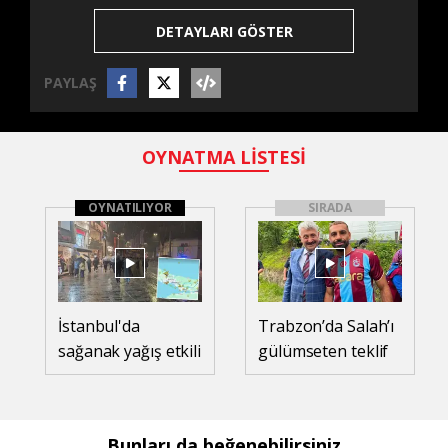
DETAYLARI GÖSTER
PAYLAŞ
OYNATMA LİSTESİ
OYNATILIYOR
SIRADA
İstanbul'da
Trabzon’da Salah’ı
sağanak yağış etkili
gülümseten teklif
oldu
Bunları da beğenebilirsiniz