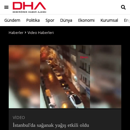
Gündem
Politika
Spor
Dünya
Ekonomi
Kurumsal
Eng
Ara
Haberler
Video Haberleri
Süre
Toplam
Süre
/
Yükleniyor
Yüklendi
:
:
0%
0%
VİDEO
İstanbul'da sağanak yağış etkili oldu