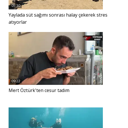
05:30
Yaylada süt sağımı sonrası halay çekerek stres
atıyorlar
09:22
Mert Öztürk'ten cesur tadım