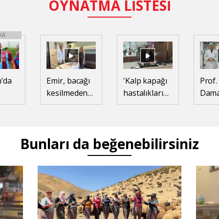
OYNATMA LİSTESİ
DA
’da
Emir, bacağı
'Kalp kapağı
Prof. 
kesilmeden
hastalıklarını
Dam
eten
tümörden
ameliyatsız
tıkan
kurtuldu
tedavi
yeni
ediyoruz,
tekno
Bunları da beğenebilirsiniz
hastalar 2
uzuv
günde
kayıp
taburcu
önle
olabiliyor'