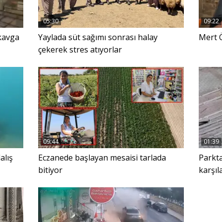
05:30
09:22
kavga
Yaylada süt sağımı sonrası halay
Mert Ö
çekerek stres atıyorlar
09:44
01:39
alış
Eczanede başlayan mesaisi tarlada
Parkta
bitiyor
karşı