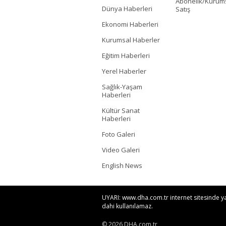
Abonelik/Kurum
Dünya Haberleri
Satış
Ekonomi Haberleri
Kurumsal Haberler
Eğitim Haberleri
Yerel Haberler
Sağlık-Yaşam
Haberleri
Kültür Sanat
Haberleri
Foto Galeri
Video Galeri
English News
UYARI: www.dha.com.tr internet sitesinde yayı
dahi kullanılamaz.
© 2026 DHA.com.tr