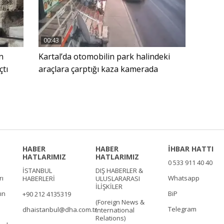
00:43
n
Kartal’da otomobilin park halindeki
çtı
araçlara çarptığı kaza kamerada
HABER
HABER
İHBAR HATTI
HATLARIMIZ
HATLARIMIZ
0 533 911 40 40
İSTANBUL
DIŞ HABERLER &
rı
Whatsapp
HABERLERİ
ULUSLARARASI
İLİŞKİLER
ın
BiP
+90 212 4135319
(Foreign News &
Telegram
dhaistanbul@dha.com.tr
International
Relations)