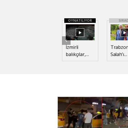
OYNATILIYOR
SIRA
İzmirli
Trabzon
balıkçılar,
Salah’ı
tonlarca
gülüms
kefal
teklif
yavrusunu
denize saldı