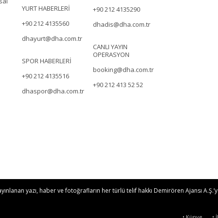
sal
YURT HABERLERİ
+90 212 4135290
+90 212 4135560
dhadis@dha.com.tr
dhayurt@dha.com.tr
CANLI YAYIN
OPERASYON
SPOR HABERLERİ
booking@dha.com.tr
+90 212 4135516
+90 212 413 52 52
dhaspor@dha.com.tr
nlanan yazı, haber ve fotoğrafların her türlü telif hakkı Demirören Ajansı A.Ş.’ye
• Künye
• 