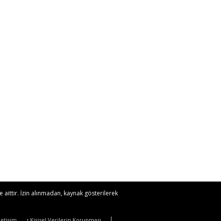
 aittir. İzin alınmadan, kaynak gösterilerek
İletişim
• Kişisel Verilerin Korunması