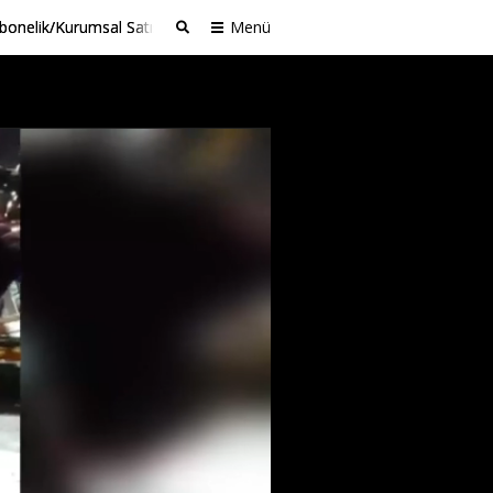
bonelik/Kurumsal Satış
Menü
Ara