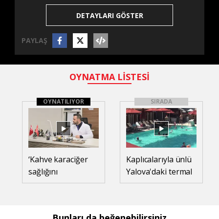
DETAYLARI GÖSTER
PAYLAŞ
OYNATMA LİSTESİ
OYNATILIYOR
SIRADA
‘Kahve karaciğer
Kaplıcalarıyla ünlü
sağlığını
Yalova'daki termal
destekleyebilir’
tesisler sıcak
havaya rağmen
doldu
Bunları da beğenebilirsiniz