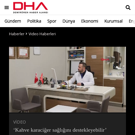
Gündem
Politika
Spor
Dünya
Ekonomi
Kurumsal
Eng
Ara
Haberler
Video Haberleri
Süre
Toplam
Süre
/
Yükleniyor
Yüklendi
:
:
0%
0%
VİDEO
‘Kahve karaciğer sağlığını destekleyebilir’