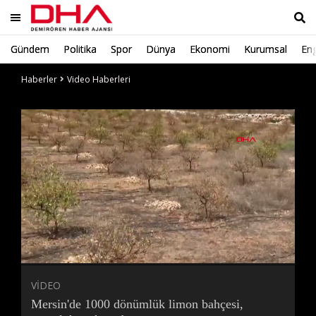
Gündem
Politika
Spor
Dünya
Ekonomi
Kurumsal
Eng
Ara
Haberler
Video Haberleri
Süre
Toplam
Süre
/
Yükleniyor
Yüklendi
:
:
0%
0%
VİDEO
Mersin'de 1000 dönümlük limon bahçesi,