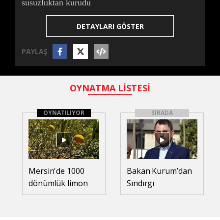
susuzluktan kurudu
DETAYLARI GÖSTER
PAYLAŞ
OYNATMA LİSTESİ
OYNATILIYOR
SIRADA
Mersin'de 1000
Bakan Kurum’dan
dönümlük limon
Sındırgı
bahçesi,
depreminin 1.yılı
susuzluktan
paylaşımı
kurudu