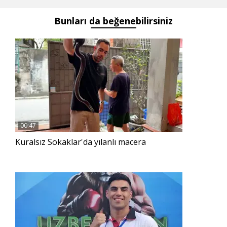
yansıyan
Bunları da beğenebilirsiniz
görüntüsü
sayesinde
kurtulmuş
00:47
Kuralsız Sokaklar'da yılanlı macera