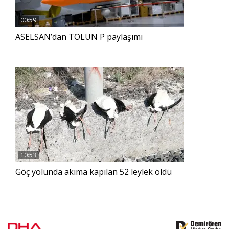
00:59
ASELSAN’dan TOLUN P paylaşımı
10:53
Göç yolunda akıma kapılan 52 leylek öldü