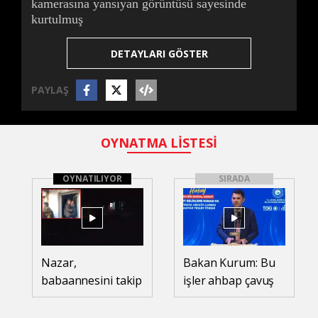
kamerasına yansıyan görüntüsü sayesinde
kurtulmuş
DETAYLARI GÖSTER
PAYLAŞ
OYNATMA LİSTESİ
OYNATILIYOR
SIRADA
Nazar,
Bakan Kurum: Bu
babaannesini takip
işler ahbap çavuş
eden özel ekibin
ilişkisiyle yürümez
dron kamerasına