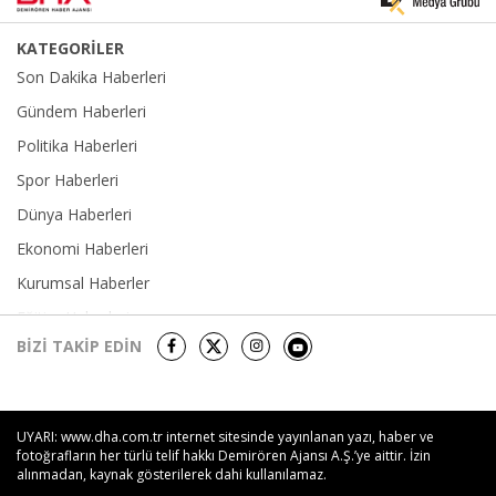
KATEGORİLER
Son Dakika Haberleri
Gündem Haberleri
Politika Haberleri
Spor Haberleri
Dünya Haberleri
Ekonomi Haberleri
Kurumsal Haberler
Eğitim Haberleri
BİZİ TAKİP EDİN
Yerel Haberler
Sağlık-Yaşam Haberleri
Kültür Sanat Haberleri
UYARI: www.dha.com.tr internet sitesinde yayınlanan yazı, haber ve
Foto Galeri
fotoğrafların her türlü telif hakkı Demirören Ajansı A.Ş.’ye aittir. İzin
alınmadan, kaynak gösterilerek dahi kullanılamaz.
Video Galeri