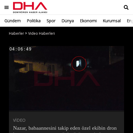
Gündem
Politika
Spor
Dünya
Ekonomi
Kurumsal
Eng
Ara
Haberler
Video Haberleri
Süre
Toplam
Süre
/
Yükleniyor
Yüklendi
:
:
0%
0%
VİDEO
Nazar, babaannesini takip eden özel ekibin dron