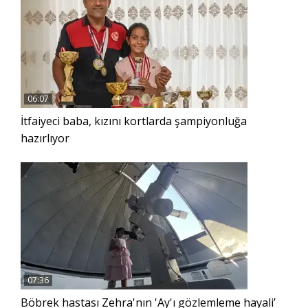
06:07
İtfaiyeci baba, kızını kortlarda şampiyonluğa
hazırlıyor
07:36
Böbrek hastası Zehra'nın 'Ay'ı gözlemleme hayali’