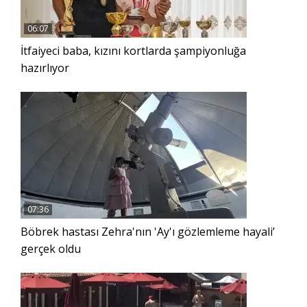
06:07
İtfaiyeci baba, kızını kortlarda şampiyonluğa
hazırlıyor
07:36
Böbrek hastası Zehra'nın 'Ay'ı gözlemleme hayali’
gerçek oldu