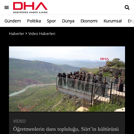
Gündem
Politika
Spor
Dünya
Ekonomi
Kurumsal
Eng
Ara
Haberler
Video Haberleri
Süre
Toplam
Süre
/
Yükleniyor
Yüklendi
:
:
0%
0%
VİDEO
Öğretmenlerin dans topluluğu, Siirt’in kültürünü