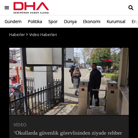
Gündem
Politika
Spor
Dünya
Ekonomi
Kurumsal
Eng
Ara
Haberler
Video Haberleri
Süre
Toplam
Süre
/
Yükleniyor
Yüklendi
:
:
0%
0%
VİDEO
‘Okullarda güvenlik görevlisinden ziyade rehber