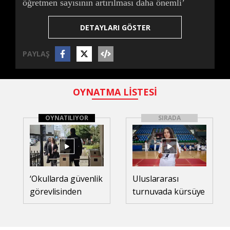
öğretmen sayısının artırılması daha önemli’
DETAYLARI GÖSTER
PAYLAŞ
OYNATMA LİSTESİ
OYNATILIYOR
SIRADA
‘Okullarda güvenlik
Uluslararası
görevlisinden
turnuvada kürsüye
ziyade rehber
çıkan milli
öğretmen sayısının
tekvandocu Eslin'in
artırılması daha
hedefi dünya