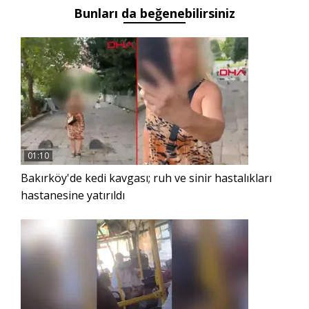
Bunları da beğenebilirsiniz
önemli’
şampiyonluğu
01:10
Bakırköy'de kedi kavgası; ruh ve sinir hastalıkları
hastanesine yatırıldı