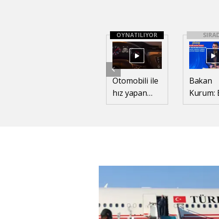
OYNATILIYOR
SIRA
Otomobili ile
Bakan
hız yapan
Kurum: 
sürücü
işler ah
gözaltında
çavuş
ilişkisiyl
yürüme