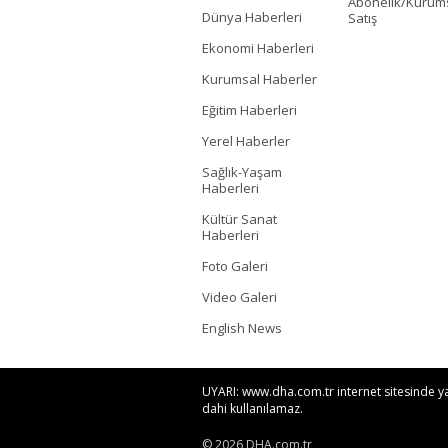
Abonelik/Kurum
Dünya Haberleri
Satış
Ekonomi Haberleri
Kurumsal Haberler
Eğitim Haberleri
Yerel Haberler
Sağlık-Yaşam
Haberleri
Kültür Sanat
Haberleri
Foto Galeri
Video Galeri
English News
UYARI: www.dha.com.tr internet sitesinde yayı
dahi kullanılamaz.
© 2026 DHA.com.tr