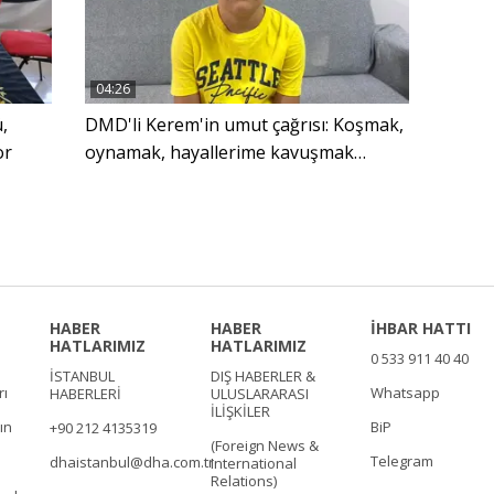
04:26
,
DMD'li Kerem'in umut çağrısı: Koşmak,
or
oynamak, hayallerime kavuşmak
istiyorum
HABER
HABER
İHBAR HATTI
HATLARIMIZ
HATLARIMIZ
0 533 911 40 40
İSTANBUL
DIŞ HABERLER &
rı
Whatsapp
HABERLERİ
ULUSLARARASI
İLİŞKİLER
ın
BiP
+90 212 4135319
(Foreign News &
Telegram
dhaistanbul@dha.com.tr
International
Relations)