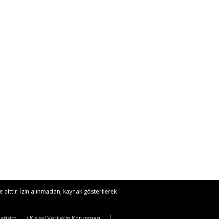
 aittir. İzin alınmadan, kaynak gösterilerek
İletişim
• Kişisel Verilerin Korunması