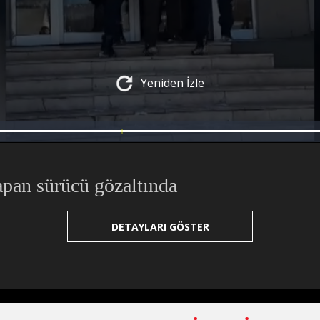
Yeniden İzle
Yüklendi
Yükleniyor
:
:
0%
0%
apan sürücü gözaltında
DETAYLARI GÖSTER