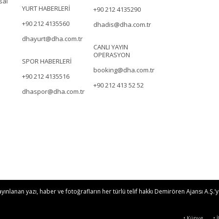
sal
YURT HABERLERİ
+90 212 4135290
+90 212 4135560
dhadis@dha.com.tr
dhayurt@dha.com.tr
CANLI YAYIN
OPERASYON
SPOR HABERLERİ
booking@dha.com.tr
+90 212 4135516
+90 212 413 52 52
dhaspor@dha.com.tr
nlanan yazı, haber ve fotoğrafların her türlü telif hakkı Demirören Ajansı A.Ş.’ye
• Künye
• 