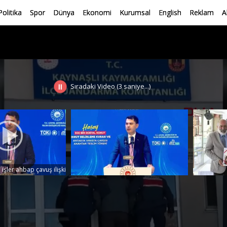
Politika
Spor
Dünya
Ekonomi
Kurumsal
English
Reklam
A
Sıradaki Video
(3 saniye...)
işler ahbap çavuş ilişkisiyle yürümez