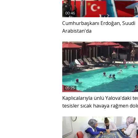
00:46
Cumhurbaşkanı Erdoğan, Suudi
Arabistan'da
05:25
Kaplıcalarıyla ünlü Yalova'daki t
tesisler sıcak havaya rağmen dol