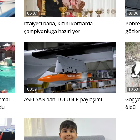
06:07
07:36
İtfaiyeci baba, kızını kortlarda
Böbrek
şampiyonluğa hazırlıyor
gözlem
00:59
10:53
ermal
ASELSAN’dan TOLUN P paylaşımı
Göç yo
du
öldü