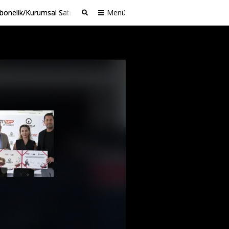
bonelik/Kurumsal Satış
Menü
Ara