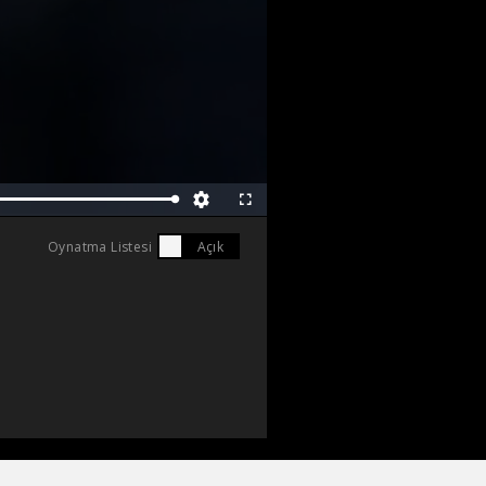
Tam
Ekran
Oynatma Listesi