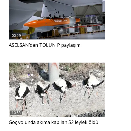
00:59
ASELSAN’dan TOLUN P paylaşımı
10:53
Göç yolunda akıma kapılan 52 leylek öldü