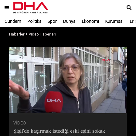
Gündem
Politika
Spor
Dünya
Ekonomi
Kurumsal
Eng
Ara
Haberler
Video Haberleri
Süre
Toplam
Süre
/
Yükleniyor
Yüklendi
:
:
0%
0%
VİDEO
Şişli'de kaçırmak istediği eski eşini sokak