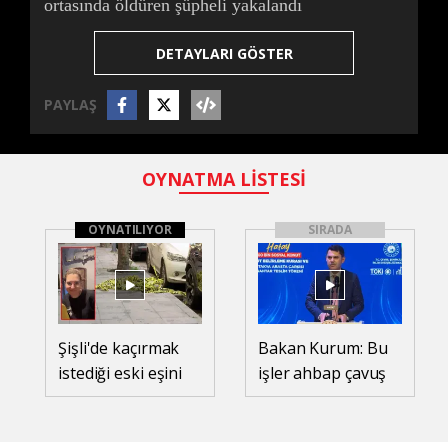
ortasında öldüren şüpheli yakalandı
DETAYLARI GÖSTER
PAYLAŞ
OYNATMA LİSTESİ
OYNATILIYOR
SIRADA
Şişli'de kaçırmak
Bakan Kurum: Bu
istediği eski eşini
işler ahbap çavuş
sokak ortasında
ilişkisiyle yürümez
öldüren şüpheli
yakalandı