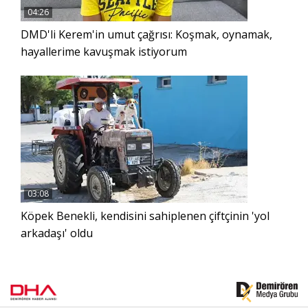
04:26
DMD'li Kerem'in umut çağrısı: Koşmak, oynamak,
hayallerime kavuşmak istiyorum
03:08
Köpek Benekli, kendisini sahiplenen çiftçinin 'yol
arkadaşı' oldu