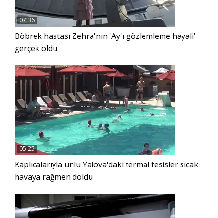
07:36
Böbrek hastası Zehra'nın 'Ay'ı gözlemleme hayali’
gerçek oldu
05:25
Kaplıcalarıyla ünlü Yalova'daki termal tesisler sıcak
havaya rağmen doldu