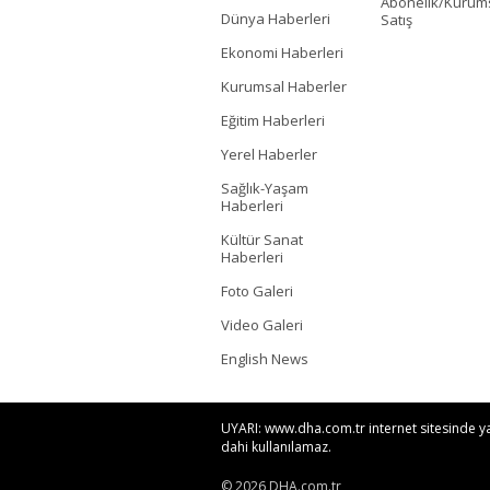
Abonelik/Kurum
Dünya Haberleri
Satış
Ekonomi Haberleri
Kurumsal Haberler
Eğitim Haberleri
Yerel Haberler
Sağlık-Yaşam
Haberleri
Kültür Sanat
Haberleri
Foto Galeri
Video Galeri
English News
UYARI: www.dha.com.tr internet sitesinde yayı
dahi kullanılamaz.
© 2026 DHA.com.tr