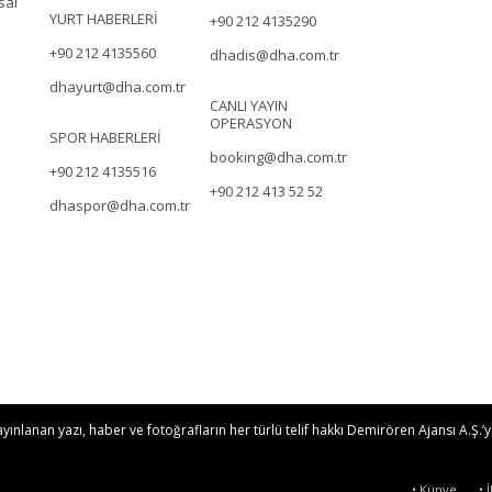
sal
YURT HABERLERİ
+90 212 4135290
+90 212 4135560
dhadis@dha.com.tr
dhayurt@dha.com.tr
CANLI YAYIN
OPERASYON
SPOR HABERLERİ
booking@dha.com.tr
+90 212 4135516
+90 212 413 52 52
dhaspor@dha.com.tr
nlanan yazı, haber ve fotoğrafların her türlü telif hakkı Demirören Ajansı A.Ş.’ye
• Künye
• 