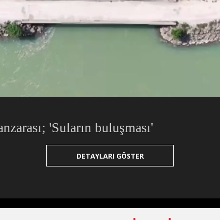
yor
endi
:
:
zarası; 'Suların buluşması'
DETAYLARI GÖSTER