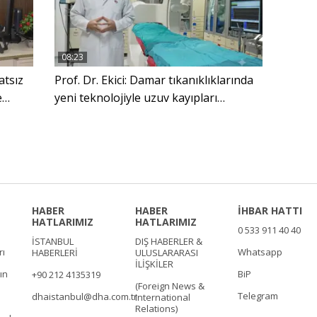
08:23
atsız
Prof. Dr. Ekici: Damar tıkanıklıklarında
e
yeni teknolojiyle uzuv kayıpları
önleniyor
HABER
HABER
İHBAR HATTI
HATLARIMIZ
HATLARIMIZ
0 533 911 40 40
İSTANBUL
DIŞ HABERLER &
rı
Whatsapp
HABERLERİ
ULUSLARARASI
İLİŞKİLER
ın
BiP
+90 212 4135319
(Foreign News &
Telegram
dhaistanbul@dha.com.tr
International
Relations)