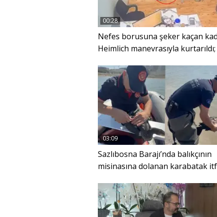
00:28
Nefes borusuna şeker kaçan kad
Heimlich manevrasıyla kurtarıldı;
anlar kamerada
03:09
Sazlıbosna Barajı’nda balıkçının
misinasına dolanan karabatak itf
ekiplerince kurtarıldı