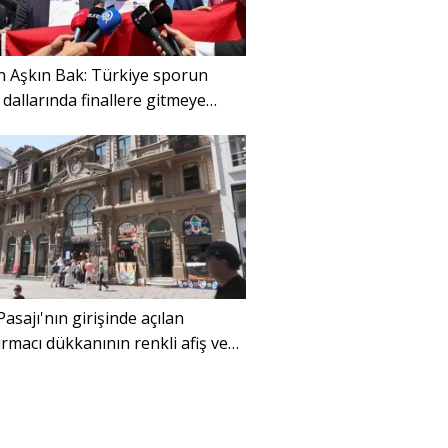
 Aşkın Bak: Türkiye sporun
dallarında finallere gitmeye
ı
Pasajı'nın girişinde açılan
macı dükkanının renkli afiş ve
rı tartışma konusu oldu