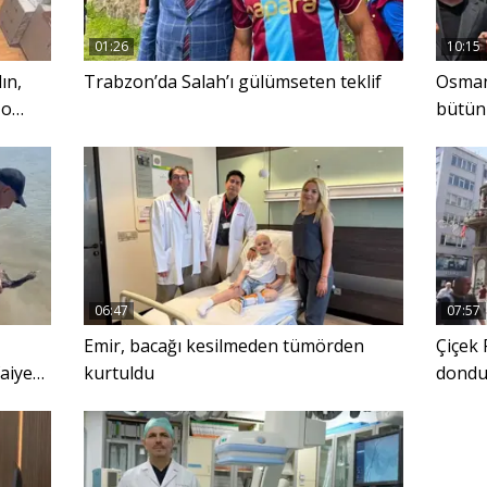
01:26
10:15
ın,
Trabzon’da Salah’ı gülümseten teklif
Osman
 o
bütün 
başlad
06:47
07:57
Emir, bacağı kesilmeden tümörden
Çiçek 
aiye
kurtuldu
dondur
panola