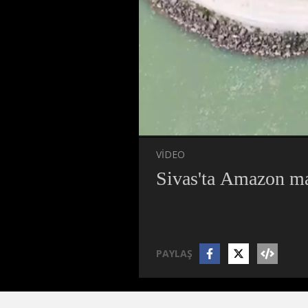
Süre
Toplam
Süre
/
Yükleni
Yükl
0%
0%
VİDEO
Sivas'ta Amazon man
PAYLAŞ