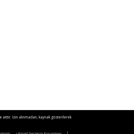
 aittir. İzin alınmadan, kaynak gösterilerek
İletişim
• Kişisel Verilerin Korunması