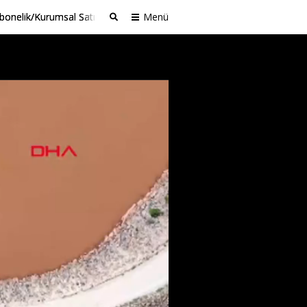
bonelik/Kurumsal Satış
Menü
Ara