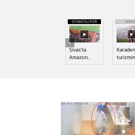
OYNATILIYOR
SIRA
Sivas'ta
Karaden
Amazon
turizmi
manzarası;
'Salah' e
'Suların
buluşması'