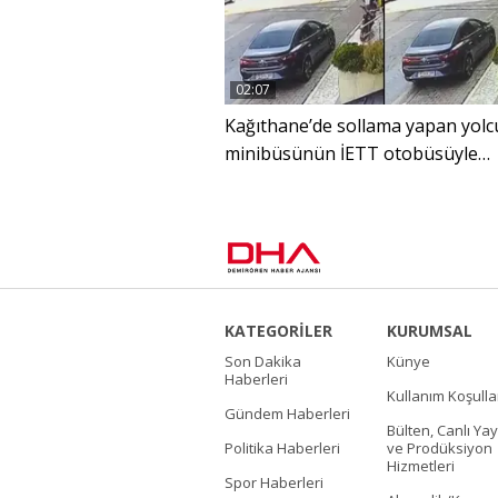
02:07
Kağıthane’de sollama yapan yolc
minibüsünün İETT otobüsüyle
çarpıştığı kaza kamerada: 5 yaral
KATEGORİLER
KURUMSAL
Son Dakika
Künye
Haberleri
Kullanım Koşulla
Gündem Haberleri
Bülten, Canlı Yay
Politika Haberleri
ve Prodüksiyon
Hizmetleri
Spor Haberleri