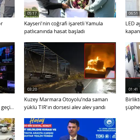
05:17
06:51
ör
Kayseri'nin coğrafi işaretli Yamula
LED ay
patlıcanında hasat başladı
kapana
03:20
01:41
Kuzey Marmara Otoyolu’nda saman
Birlik
 geçişi
yüklü TIR'ın dorsesi alev alev yandı
şüphel
yıllar