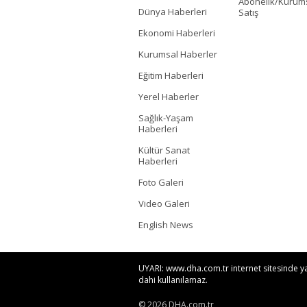
Abonelik/Kurum
Dünya Haberleri
Satış
Ekonomi Haberleri
Kurumsal Haberler
Eğitim Haberleri
Yerel Haberler
Sağlık-Yaşam
Haberleri
Kültür Sanat
Haberleri
Foto Galeri
Video Galeri
English News
UYARI: www.dha.com.tr internet sitesinde yayı
dahi kullanılamaz.
© 2026 DHA.com.tr