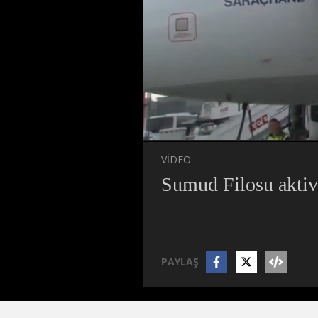
Süre
Toplam
Süre
/
Yükleniyor
Yüklendi
:
:
0%
0%
VİDEO
Sumud Filosu aktivis
PAYLAŞ