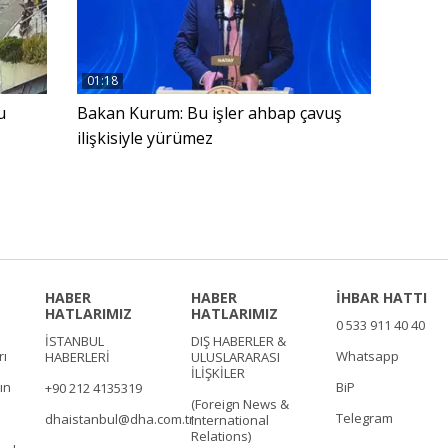
01:18
u
Bakan Kurum: Bu işler ahbap çavuş
ilişkisiyle yürümez
ı
HABER
HABER
İHBAR HATTI
HATLARIMIZ
HATLARIMIZ
0 533 911 40 40
İSTANBUL
DIŞ HABERLER &
rı
Whatsapp
HABERLERİ
ULUSLARARASI
İLİŞKİLER
ın
BiP
+90 212 4135319
(Foreign News &
Telegram
dhaistanbul@dha.com.tr
International
Relations)