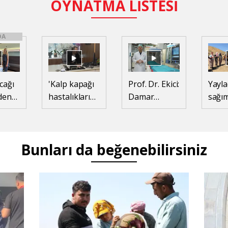
OYNATMA LİSTESİ
DA
cağı
'Kalp kapağı
Prof. Dr. Ekici:
Yayla
den
hastalıklarını
Damar
sağı
en
ameliyatsız
tıkanıklıklarında
sonra
u
tedavi
yeni
çeker
ediyoruz,
teknolojiyle
atıyo
Bunları da beğenebilirsiniz
hastalar 2
uzuv
günde
kayıpları
taburcu
önleniyor
olabiliyor'