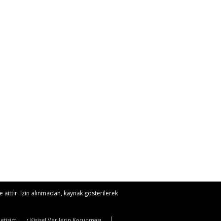
 aittir. İzin alınmadan, kaynak gösterilerek
İletişim
• Kişisel Verilerin Korunması