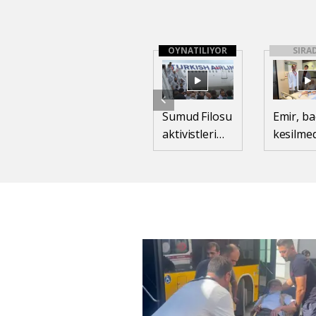
OYNATILIYOR
SIRA
Sumud Filosu
Emir, ba
aktivistleri
kesilme
İstanbul'a
tümörd
geldi
kurtuld