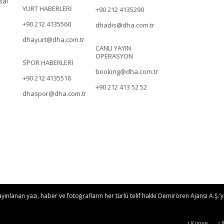
sal
YURT HABERLERİ
+90 212 4135290
+90 212 4135560
dhadis@dha.com.tr
dhayurt@dha.com.tr
CANLI YAYIN
OPERASYON
SPOR HABERLERİ
booking@dha.com.tr
+90 212 4135516
+90 212 413 52 52
dhaspor@dha.com.tr
nlanan yazı, haber ve fotoğrafların her türlü telif hakkı Demirören Ajansı A.Ş.’ye
• Künye
• 