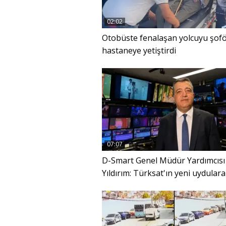
02:02
Otobüste fenalaşan yolcuyu şof
hastaneye yetiştirdi
07:07
D-Smart Genel Müdür Yardımcısı
Yıldırım: Türksat'ın yeni uydulara
tarihi bir dönemeç