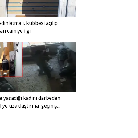
dınlatmalı, kubbesi açılıp
n camiye ilgi
te yaşadığı kadını darbeden
iye uzaklaştırma; geçmiş
daki darp görüntüleri ortaya çıktı