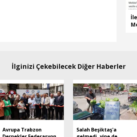
İl
Me
ad
İlginizi Çekebilecek Diğer Haberler
Avrupa Trabzon
Salah Beşiktaş'a
Dernekler Federasyonu
gelmedi, yine de