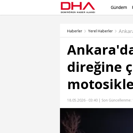
Gündem
Haberler
Yerel Haberler
Ankara'd
direğine 
motosikle
18.05.2026 - 03:40 |
Son Güncellenme: 