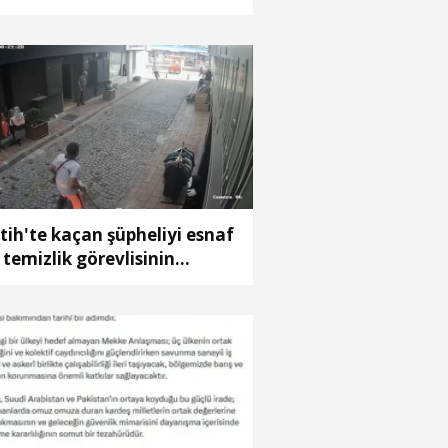
ttu
tih'te kaçan şüpheliyi esnaf
 temizlik görevlisinin
rdurmaya çalıştığı anlar
amerada