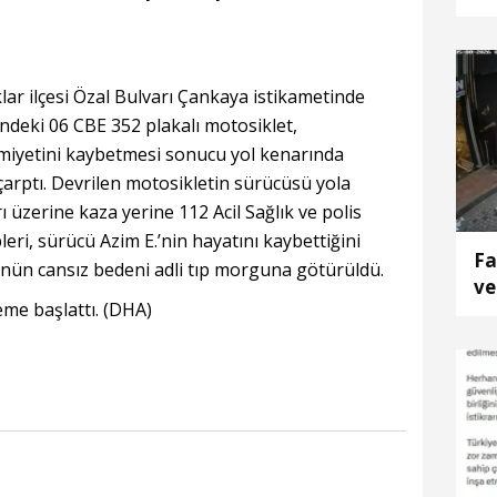
tu
lar ilçesi Özal Bulvarı Çankaya istikametinde
indeki 06 CBE 352 plakalı motosiklet,
miyetini kaybetmesi sonucu yol kenarında
arptı. Devrilen motosikletin sürücüsü yola
ı üzerine kaza yerine 112 Acil Sağlık ve polis
pleri, sürücü Azim E.’nin hayatını kaybettiğini
Fa
ünün cansız bedeni adli tıp morguna götürüldü.
ve
eleme başlattı. (DHA)
du
k