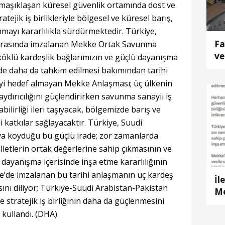
rmaşıklaşan küresel güvenlik ortamında dost ve
ratejik iş birlikleriyle bölgesel ve küresel barış,
nmayı kararlılıkla sürdürmektedir. Türkiye,
Fa
 arasında imzalanan Mekke Ortak Savunma
ve
 köklü kardeşlik bağlarımızın ve güçlü dayanışma
du
nde daha da tahkim edilmesi bakımından tarihi
k
eyi hedef almayan Mekke Anlaşması; üç ülkenin
aydırıcılığını güçlendirirken savunma sanayii iş
şabilirliği ileri taşıyacak, bölgemizde barış ve
 katkılar sağlayacaktır. Türkiye, Suudi
aya koyduğu bu güçlü irade; zor zamanlarda
etlerin ortak değerlerine sahip çıkmasının ve
dayanışma içerisinde inşa etme kararlılığının
’de imzalanan bu tarihi anlaşmanın üç kardeş
İl
asını diliyor; Türkiye-Suudi Arabistan-Pakistan
Me
e stratejik iş birliğinin daha da güçlenmesini
ad
 kullandı. (DHA)