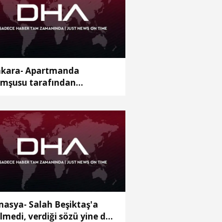
kara- Apartmanda
mşusu tarafından
dürülen yönetici yardımcısı,
prağa verildi
asya- Salah Beşiktaş'a
lmedi, verdiği sözü yine de