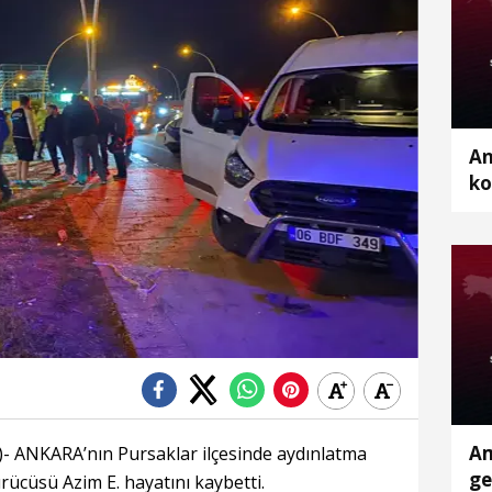
An
ko
öl
to
Am
ANKARA’nın Pursaklar ilçesinde aydınlatma
ge
rücüsü Azim E. hayatını kaybetti.