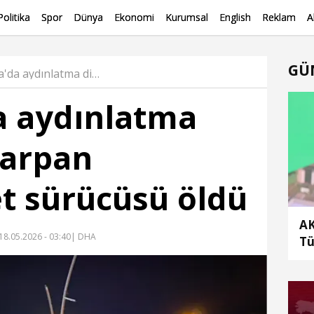
Politika
Spor
Dünya
Ekonomi
Kurumsal
English
Reklam
A
GÜ
Ankara'da aydınlatma direğine çarpan motosiklet sürücüsü öldü Haber
a aydınlatma
çarpan
t sürücüsü öldü
AK
18.05.2026 - 03:40
| DHA
Tü
sa