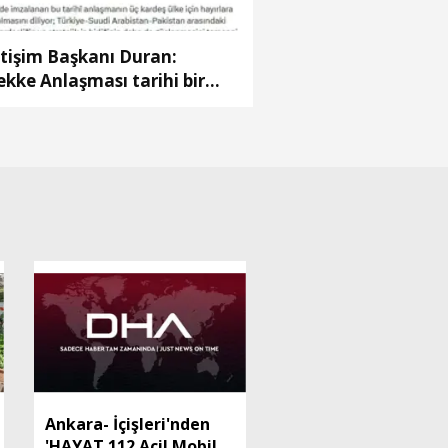
etişim Başkanı Duran:
kke Anlaşması tarihi bir
ımdır
Ankara- İçişleri'nden
'HAYAT 112 Acil Mobil