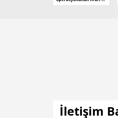
şüphelisi yakalandı
İletişim 