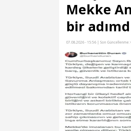
Mekke Anl
bir adımd
07.08.2026 - 15:56 |
Son Güncellenme: 