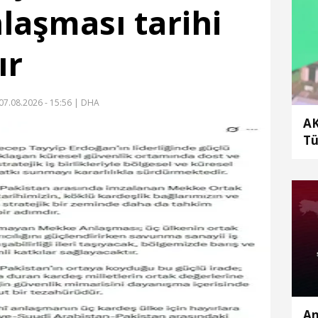
aşması tarihi
ır
07.08.2026 - 15:56
| DHA
AK
Tü
sa
An