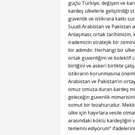
güçlü Türkiye, değişen ve ka
kardeş ülkelerle geliştirdiği st
güvenlik ve istikrara katkı su
Suudi Arabistan ve Pakistan
Anlaşması; ortak tarihimizin,
irademizin stratejik bir zemi
bir adımdır. Herhangi bir ülk
ortak güvenliğini ve kolektif c
birliğini ve askeri birlikte çalı
istikrarın korunmasına önemli
Arabistan ve Pakistan’ın ort
omuz omuza duran kardeş mill
geleceğin güvenlik mimarisini 
somut bir tezahürüdür. Mekke
ülke için hayırlara vesile olm
arasındaki köklü kardeşliğin v
temenni ediyorum" ifadelerini