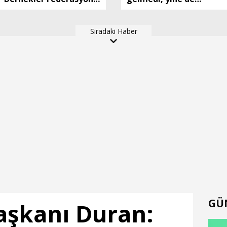
,Şubesi açıldı
ücretsiz karpuz dağıttı
Sıradaki Haber
GÜ
Başkanı Duran: