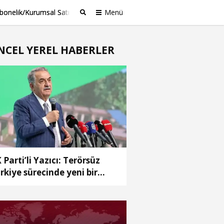
bonelik/Kurumsal Satış
Menü
Ara
NCEL YEREL HABERLER
 Parti’li Yazıcı: Terörsüz
rkiye sürecinde yeni bir
fhaya girdik