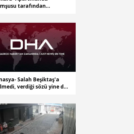
mşusu tarafından
dürülen yönetici yardımcısı,
prağa verildi
asya- Salah Beşiktaş'a
lmedi, verdiği sözü yine de
ttu