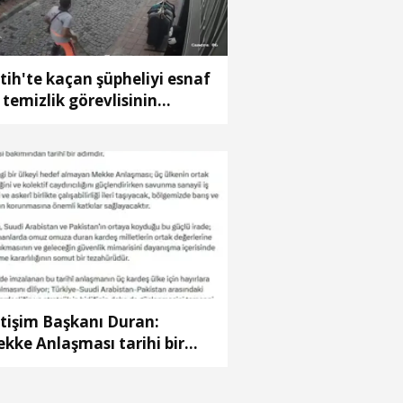
tih'te kaçan şüpheliyi esnaf
 temizlik görevlisinin
rdurmaya çalıştığı anlar
amerada
etişim Başkanı Duran:
kke Anlaşması tarihi bir
ımdır