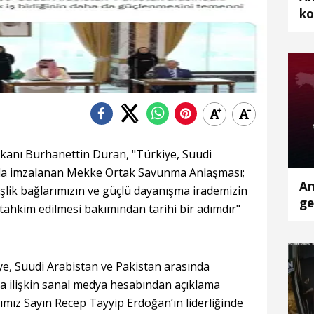
ko
öl
to
kanı Burhanettin Duran, "Türkiye, Suudi
nda imzalanan Mekke Ortak Savunma Anlaşması;
Am
eşlik bağlarımızın ve güçlü dayanışma irademizin
ge
 tahkim edilmesi bakımından tarihi bir adımdır"
tu
ye, Suudi Arabistan ve Pakistan arasında
 ilişkin sanal medya hesabından açıklama
mız Sayın Recep Tayyip Erdoğan’ın liderliğinde