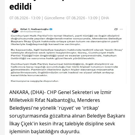
edildi
07.08.2026 - 13:09 |
Güncelleme: 07.08.2026 - 13:09
| DHA
ANKARA, (DHA)- CHP Genel Sekreteri ve İzmir
Milletvekili Rıfat Nalbantoğlu, Menderes
Belediyesi'ne yönelik 'rüşvet' ve 'irtikap'
soruşturmasında gözaltına alınan Belediye Başkanı
İlkay Çiçek'in kesin ihraç talebiyle disipline sevk
işleminin başlatıldığını duyurdu.