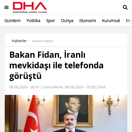
Gündem
Politika
Spor
Dünya
Ekonomi
Kurumsal
Eng
Ara
Haberler
Ankara Haber
Bakan Fidan, İranlı
mevkidaşı ile telefonda
görüştü
08.06.2026 - 00:41 |
Güncelleme: 08.06.2026 - 18:30
| DHA