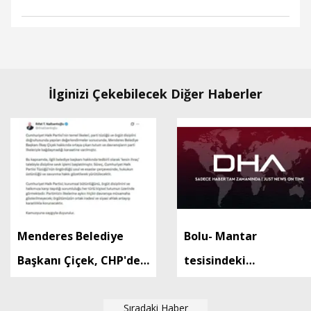
İlginizi Çekebilecek Diğer Haberler
Menderes Belediye
Bolu- Mantar
Başkanı Çiçek, CHP'den
tesisindeki
kesin ihraç talebiyle
ilaçlamadan kaynaklı
disipline sevk edildi
Sıradaki Haber
dumanı görüp, yangın