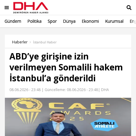
Gündem
Politika
Spor
Dünya
Ekonomi
Kurumsal
Eng
Ara
Haberler
İstanbul Haber
ABD’ye girişine izin
verilmeyen Somalili hakem
İstanbul’a gönderildi
08.06.2026 - 23:48 |
Güncelleme: 08.06.2026 - 23:48
| DHA