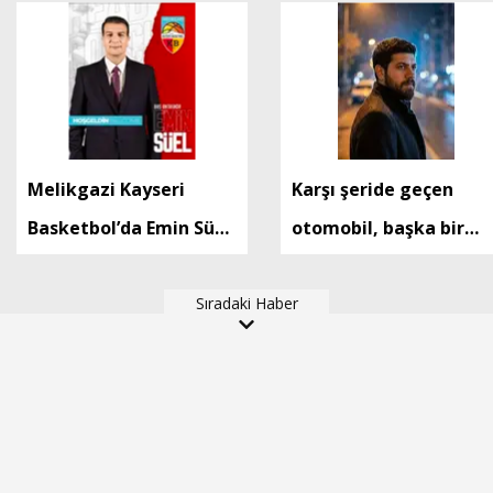
Melikgazi Kayseri
Karşı şeride geçen
Basketbol’da Emin Süel
otomobil, başka bir
dönemi
otomobille çapıştı: 1
Sıradaki Haber
ölü, 2 ağır yaralı(2)