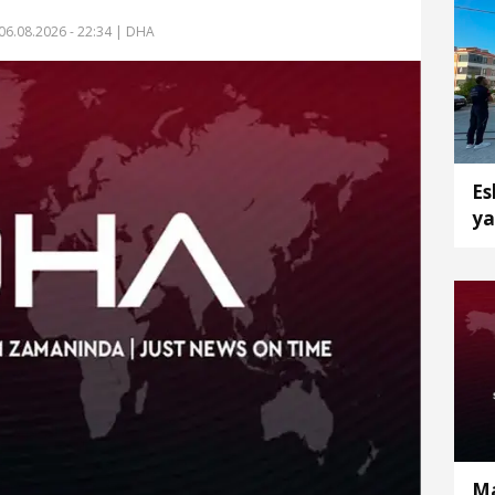
06.08.2026 - 22:34
| DHA
Es
ya
et
Ma