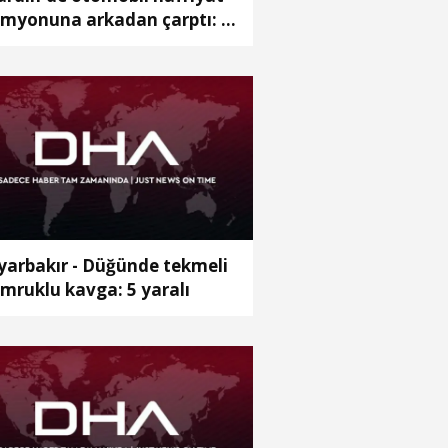
myonuna arkadan çarptı: 1
ü, 2 yaralı
yarbakır - Düğünde tekmeli
mruklu kavga: 5 yaralı