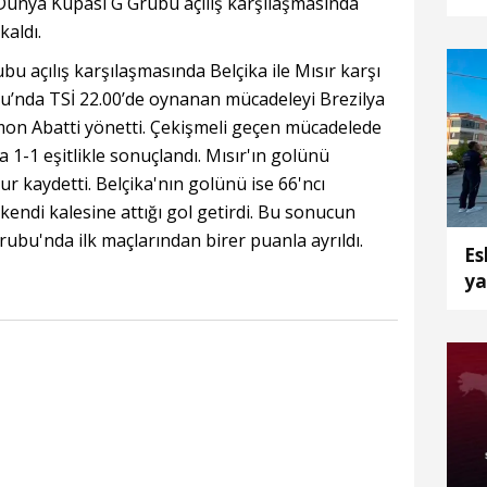
ünya Kupası G Grubu açılış karşılaşmasında
k
kaldı.
u açılış karşılaşmasında Belçika ile Mısır karşı
mu’nda TSİ 22.00’de oynanan mücadeleyi Brezilya
on Abatti yönetti. Çekişmeli geçen mücadelede
1-1 eşitlikle sonuçlandı. Mısır'ın golünü
 kaydetti. Belçika'nın golünü ise 66'ncı
ndi kalesine attığı gol getirdi. Bu sonucun
Grubu'nda ilk maçlarından birer puanla ayrıldı.
Es
ya
et