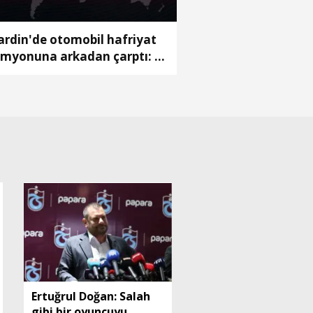
rdin'de otomobil hafriyat
myonuna arkadan çarptı: 1
ü, 2 yaralı
Ertuğrul Doğan: Salah
gibi bir oyuncuyu