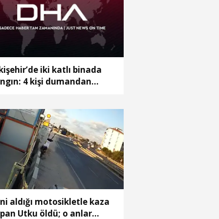
kişehir’de iki katlı binada
ngın: 4 kişi dumandan
kilendi
ni aldığı motosikletle kaza
pan Utku öldü; o anlar