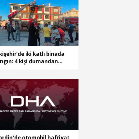
kişehir’de iki katlı binada
ngın: 4 kişi dumandan
kilendi
rdin'de otomobil hafriyat