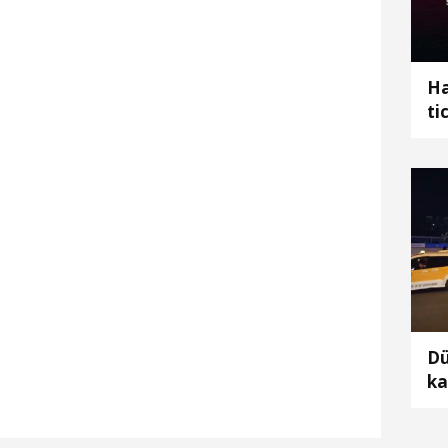
Ha
ti
mo
ka
Dü
ka