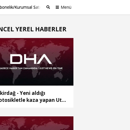
bonelik/Kurumsal Satış
Menü
Ara
NCEL YEREL HABERLER
kirdağ - Yeni aldığı
tosikletle kaza yapan Utku
dü; o anlar kamerada