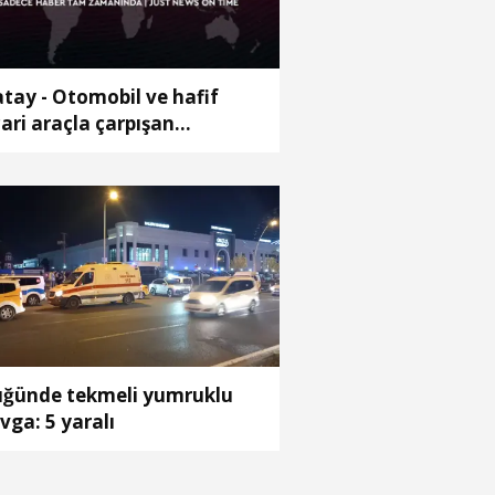
tay - Otomobil ve hafif
cari araçla çarpışan
tosikletin sürücüsü öldü;
za anı kamerada
ğünde tekmeli yumruklu
vga: 5 yaralı