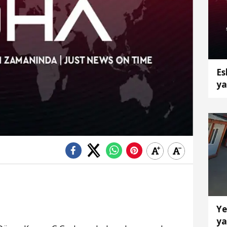
Es
ya
et
Ye
ya