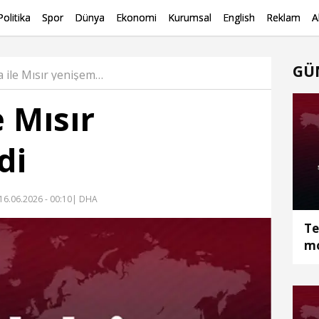
Politika
Spor
Dünya
Ekonomi
Kurumsal
English
Reklam
A
GÜ
Belçika ile Mısır yenişemedi Haber
e Mısır
di
16.06.2026 - 00:10
| DHA
Te
mo
öl