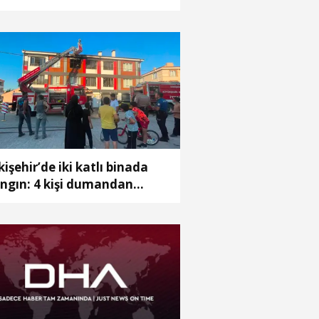
amerada
kişehir’de iki katlı binada
ngın: 4 kişi dumandan
kilendi