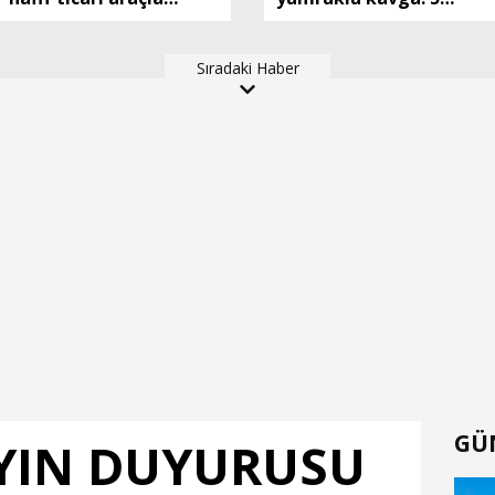
çarpışan motosikletin
yaralı
sürücüsü öldü; kaza anı
Sıradaki Haber
kamerada
GÜ
YIN DUYURUSU