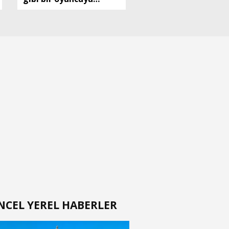
parayla ikna edip
Trabzon'a
getiremezsiniz
NCEL YEREL HABERLER