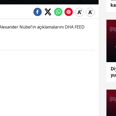
ka
öl
i Alexander Nübel'in açıklamalarını DHA FEED
Di
yu