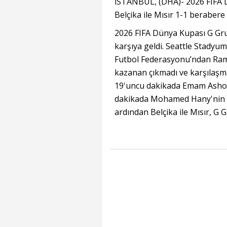
İSTANBUL, (DHA)- 2026 FIFA D
Belçika ile Mısır 1-1 berabere 
2026 FIFA Dünya Kupası G Grub
karşıya geldi. Seattle Stadyu
Futbol Federasyonu’ndan Ram
kazanan çıkmadı ve karşılaşma 
19'uncu dakikada Emam Ashour
dakikada Mohamed Hany'nin ke
ardından Belçika ile Mısır, G 