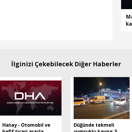
Ma
ka
öl
İlginizi Çekebilecek Diğer Haberler
Hatay - Otomobil ve
Düğünde tekmeli
hafif ticari araçla
yumruklu kavga: 5