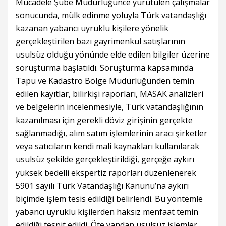
Mücadele Şube Müdürlüğünce yürütülen çalışmalar
sonucunda, mülk edinme yoluyla Türk vatandaşlığı
kazanan yabancı uyruklu kişilere yönelik
gerçekleştirilen bazı gayrimenkul satışlarının
usulsüz olduğu yönünde elde edilen bilgiler üzerine
soruşturma başlatıldı. Soruşturma kapsamında
Tapu ve Kadastro Bölge Müdürlüğünden temin
edilen kayıtlar, bilirkişi raporları, MASAK analizleri
ve belgelerin incelenmesiyle, Türk vatandaşlığının
kazanılması için gerekli döviz girişinin gerçekte
sağlanmadığı, alım satım işlemlerinin aracı şirketler
veya satıcıların kendi mali kaynakları kullanılarak
usulsüz şekilde gerçekleştirildiği, gerçeğe aykırı
yüksek bedelli ekspertiz raporları düzenlenerek
5901 sayılı Türk Vatandaşlığı Kanunu’na aykırı
biçimde işlem tesis edildiği belirlendi. Bu yöntemle
yabancı uyruklu kişilerden haksız menfaat temin
edildiği tespit edildi. Öte yandan usulsüz işlemler