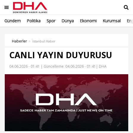
Gündem
Politika
Spor
Dünya
Ekonomi
Kurumsal
Eng
Ara
Haberler
İstanbul Haber
CANLI YAYIN DUYURUSU
04.06.2026 - 01:41 |
Güncelleme: 04.06.2026 - 01:41
| DHA