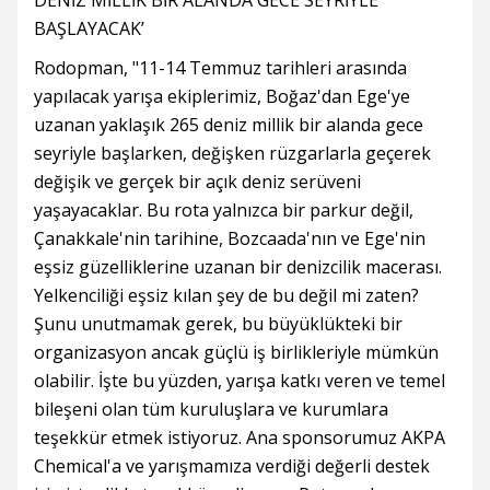
DENİZ MİLLİK BİR ALANDA GECE SEYRİYLE
BAŞLAYACAK’
Rodopman, "11-14 Temmuz tarihleri arasında
yapılacak yarışa ekiplerimiz, Boğaz'dan Ege'ye
uzanan yaklaşık 265 deniz millik bir alanda gece
seyriyle başlarken, değişken rüzgarlarla geçerek
değişik ve gerçek bir açık deniz serüveni
yaşayacaklar. Bu rota yalnızca bir parkur değil,
Çanakkale'nin tarihine, Bozcaada'nın ve Ege'nin
eşsiz güzelliklerine uzanan bir denizcilik macerası.
Yelkenciliği eşsiz kılan şey de bu değil mi zaten?
Şunu unutmamak gerek, bu büyüklükteki bir
organizasyon ancak güçlü iş birlikleriyle mümkün
olabilir. İşte bu yüzden, yarışa katkı veren ve temel
bileşeni olan tüm kuruluşlara ve kurumlara
teşekkür etmek istiyoruz. Ana sponsorumuz AKPA
Chemical'a ve yarışmamıza verdiği değerli destek