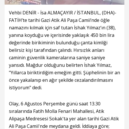
Vehbi DENİR - İsa ALMAÇAYIR / İSTANBUL, (DHA)-
FATİH’te tarihi Gazi Atik Ali Paşa Camii’nde öğle
namazını kılmak için saf tutan İshak Yılmaz’ın (38),
yanına koyduğu ve içerisinde yaklaşık 450 bin lira
değerinde birikiminin bulunduğu çanta kimliği
belirsiz kişi tarafından çalındı. Hırsızlık anları
caminin güvenlik kameralarına saniye saniye
yansıdı. Mağdur olduğunu belirten İshak Yılmaz,
"Yıllarca biriktirdiğim emeğim gitti. Şüphelinin bir an
önce yakalanıp en ağır şekilde cezalandırılmasını
istiyorum" dedi.
Olay, 6 Ağustos Perşembe günü saat 13.30
sıralarında Fatih Molla Fenari Mahallesi, Atik
Alipaşa Medresesi Sokak'ta yer alan tarihi Gazi Atik
Ali Paşa Camii'nde meydana geldi. İddiaya göre;