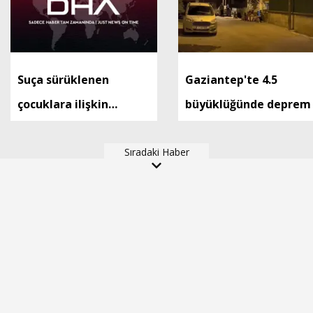
Suça sürüklenen
Gaziantep'te 4.5
çocuklara ilişkin
büyüklüğünde deprem
düzenlemeleri içeren
kanun teklifi, TBMM
Sıradaki Haber
Genel Kurulu'nda kabul
edildi (2)