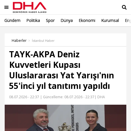
Gündem
Politika
Spor
Dünya
Ekonomi
Kurumsal
Eng
Ara
Haberler
İstanbul Haber
TAYK-AKPA Deniz
Kuvvetleri Kupası
Uluslararası Yat Yarışı'nın
55'inci yıl tanıtımı yapıldı
08.07.2026 - 22:37 |
Güncelleme: 08.07.2026 - 22:37
| DHA