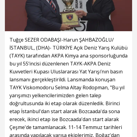
Tuğçe SEZER ODABAŞI-Harun ŞAHBAZOĞLU/
İSTANBUL, (DHA)- TÜRKİYE Açık Deniz Yarış Kulübü
(TAYK) tarafından AKPA Kimya ana sponsorluğunda
bu yıl 55’incisi düzenlenen TAYK-AKPA Deniz
Kuvvetleri Kupası Uluslararası Yat Yarışı’nın basın
lansmanı gerçekleştirildi. Lansmanda konuşan
TAYK Viskomodoru Selma Altay Rodopman, "Bu yıl
yarışımızı yelkencilerimizden gelen talep
doğrultusunda iki etap olarak düzenledik. Birinci
etap İstanbul'dan start alarak Bozcaada'da sona
erecek, ikinci etap ise Bozcaada'dan start alarak
Çeşme'de tamamlanacak. 11-14 Temmuz tarihleri
arasında yapılacak yarışa ekiplerimiz, Boğaz'dan