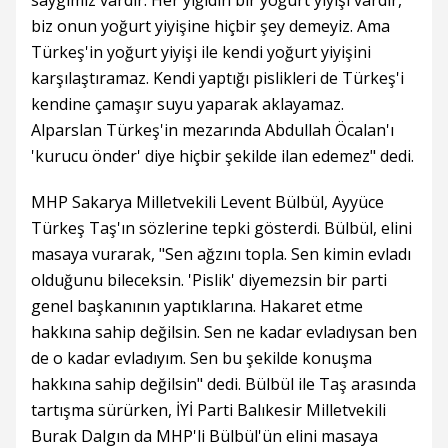
saygımız vardır. Her yiğidin bir yoğurt yiyişi vardır,
biz onun yoğurt yiyişine hiçbir şey demeyiz. Ama
Türkeş'in yoğurt yiyişi ile kendi yoğurt yiyişini
karşılaştıramaz. Kendi yaptığı pislikleri de Türkeş'i
kendine çamaşır suyu yaparak aklayamaz.
Alparslan Türkeş'in mezarında Abdullah Öcalan'ı
'kurucu önder' diye hiçbir şekilde ilan edemez" dedi.
MHP Sakarya Milletvekili Levent Bülbül, Ayyüce
Türkeş Taş'ın sözlerine tepki gösterdi. Bülbül, elini
masaya vurarak, "Sen ağzını topla. Sen kimin evladı
olduğunu bileceksin. 'Pislik' diyemezsin bir parti
genel başkanının yaptıklarına. Hakaret etme
hakkına sahip değilsin. Sen ne kadar evladıysan ben
de o kadar evladıyım. Sen bu şekilde konuşma
hakkına sahip değilsin" dedi. Bülbül ile Taş arasında
tartışma sürürken, İYİ Parti Balıkesir Milletvekili
Burak Dalgın da MHP'li Bülbül'ün elini masaya