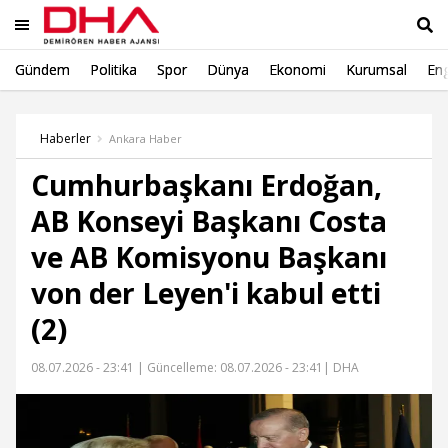
Gündem
Politika
Spor
Dünya
Ekonomi
Kurumsal
Eng
Ara
Haberler
Ankara Haber
Cumhurbaşkanı Erdoğan,
AB Konseyi Başkanı Costa
ve AB Komisyonu Başkanı
von der Leyen'i kabul etti
(2)
08.07.2026 - 23:41 |
Güncelleme: 08.07.2026 - 23:41
| DHA