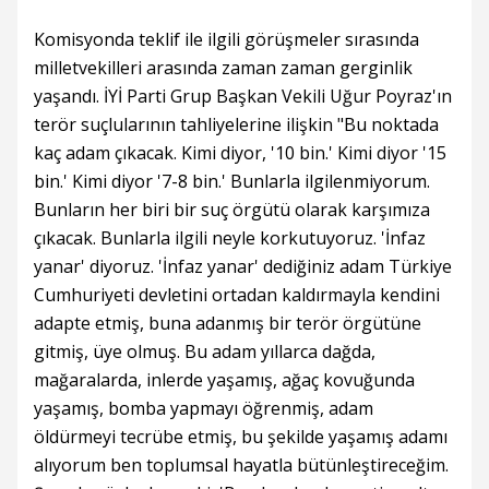
Komisyonda teklif ile ilgili görüşmeler sırasında
milletvekilleri arasında zaman zaman gerginlik
yaşandı. İYİ Parti Grup Başkan Vekili Uğur Poyraz'ın
terör suçlularının tahliyelerine ilişkin "Bu noktada
kaç adam çıkacak. Kimi diyor, '10 bin.' Kimi diyor '15
bin.' Kimi diyor '7-8 bin.' Bunlarla ilgilenmiyorum.
Bunların her biri bir suç örgütü olarak karşımıza
çıkacak. Bunlarla ilgili neyle korkutuyoruz. 'İnfaz
yanar' diyoruz. 'İnfaz yanar' dediğiniz adam Türkiye
Cumhuriyeti devletini ortadan kaldırmayla kendini
adapte etmiş, buna adanmış bir terör örgütüne
gitmiş, üye olmuş. Bu adam yıllarca dağda,
mağaralarda, inlerde yaşamış, ağaç kovuğunda
yaşamış, bomba yapmayı öğrenmiş, adam
öldürmeyi tecrübe etmiş, bu şekilde yaşamış adamı
alıyorum ben toplumsal hayatla bütünleştireceğim.