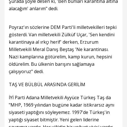
Şurada şöyle desen ki, 'Ben bunları karantina altına
alacağım' anlarım" dedi.
Poyraz'ın sözlerine DEM Parti'li milletvekilleri tepki
gösterdi. Van milletvekili Zülküf Uçar, 'Sen kendini
karantinaya al ırkçı herif' derken, Erzurum
Milletvekili Meral Danış Beştaş 'Ne karantinası.
Nazi kamplarına götürelim, kamp kurun, hepsini
öldürelim. Bu ülkenin barışını sağlamaya
çalışıyoruz" dedi.
TAŞ VE BÜLBÜL ARASINDA GERİLİM
İYİ Parti Adana Milletvekili Ayyüce Türkeş Taş da
"MHP, 1969 yılından bugüne kadar istikrarsız aynı
siyaseti yaptığını söyleyemez. 1997'de Türkeş'in
yaptığı siyaset bitmiştir. Yeni gelen liderine