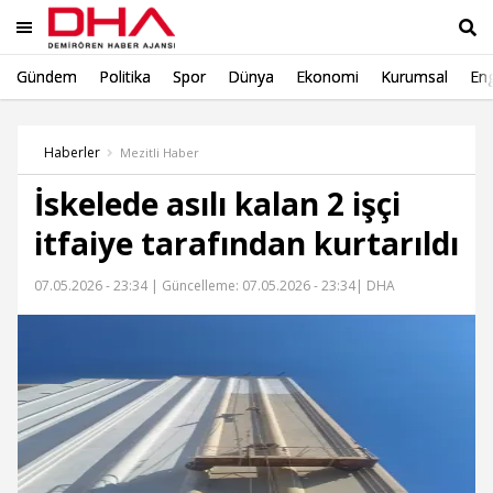
Gündem
Politika
Spor
Dünya
Ekonomi
Kurumsal
Eng
Ara
Haberler
Mezitli Haber
İskelede asılı kalan 2 işçi
itfaiye tarafından kurtarıldı
07.05.2026 - 23:34 |
Güncelleme: 07.05.2026 - 23:34
| DHA