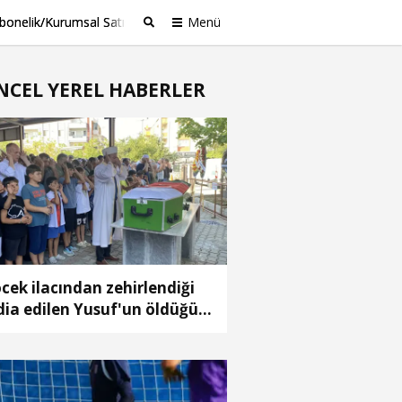
bonelik/Kurumsal Satış
Menü
Ara
NCEL YEREL HABERLER
cek ilacından zehirlendiği
dia edilen Yusuf'un öldüğü
aya ilişkin 2 tutuklama (3)