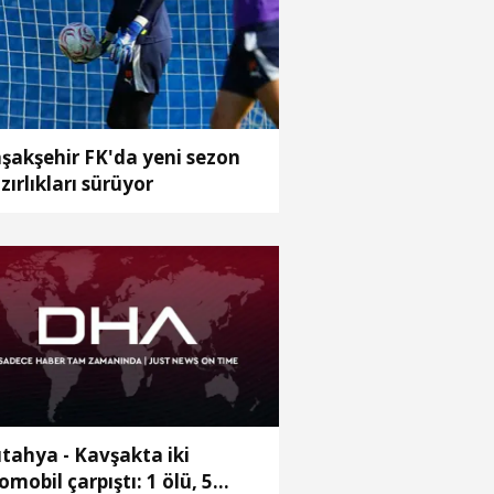
şakşehir FK'da yeni sezon
zırlıkları sürüyor
ya - Kavşakta iki
omobil çarpıştı: 1 ölü, 5