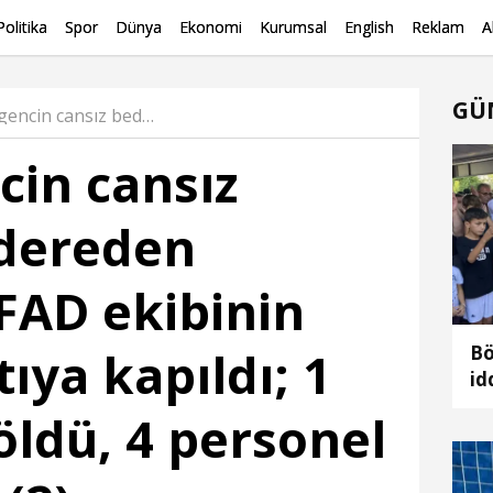
Politika
Spor
Dünya
Ekonomi
Kurumsal
English
Reklam
A
GÜ
Kayıp gencin cansız bedenini dereden çıkaran AFAD ekibinin botu akıntıya kapıldı; 1 personel öldü, 4 personel kurtarıldı (2) Haber
cin cansız
 dereden
FAD ekibinin
Bö
ıya kapıldı; 1
id
ol
öldü, 4 personel