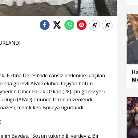
ya
URLANDI
Ha
eki Fırtına Deresi'nde cansız bedenine ulaşılan
Me
arında görevli AFAD ekibini taşıyan botun
aybeden Ömer Faruk Özkan (28) için görev yeri
üdürlüğü (AFAD) önünde tören düzenlendi.
nazesi, memleketi Bolu'ya uğurlandı.
Z'
lim Baydaş, “Sözün tükendiği yerdeyiz. Bir