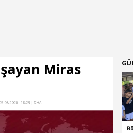
GÜ
aşayan Miras
07.08.2026 - 18:29
| DHA
Bö