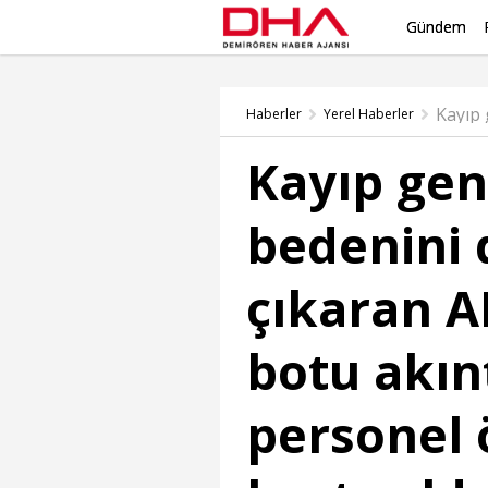
Gündem
Haberler
Yerel Haberler
Kayıp gen
bedenini
çıkaran A
botu akınt
personel 