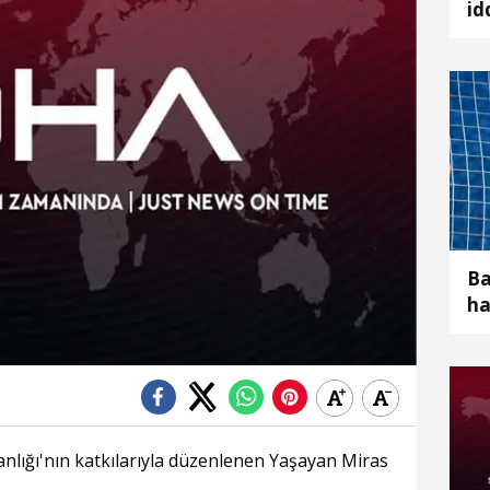
id
ol
Ba
ha
nlığı'nın katkılarıyla düzenlenen Yaşayan Miras