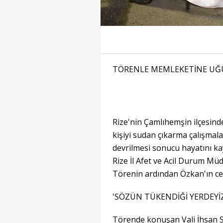
TÖRENLE MEMLEKETİNE UĞ
Rize'nin Çamlıhemşin ilçesind
kişiyi sudan çıkarma çalışmal
devrilmesi sonucu hayatını k
Rize İl Afet ve Acil Durum M
Törenin ardından Özkan'ın ce
'SÖZÜN TÜKENDİĞİ YERDEYİ
Törende konuşan Vali İhsan Se