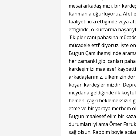
mesai arkadaşımızı, bir kardeş
Rahman'a uğurluyoruz. Afetl
faaliyeti icra ettiğinde veya a
ettiğinde, o kurtarma başarıyl
'Ekipler canı pahasına mücadel
mücadele etti' diyoruz. İşte o
Bugün Çamlıhemşi'nde arama k
her zamanki gibi canları paha
kardeşimizi maalesef kaybetti
arkadaşlarımız, ülkemizin dör
koşan kardeşlerimizdir. Depre
meydana geldiğinde ilk koştula
hemen, çağrı beklemeksizin g
etme ve bir yaraya merhem olm
Bugün maalesef elim bir kazay
durumları iyi ama Ömer Faruk 
sağ olsun. Rabbim böyle acılar