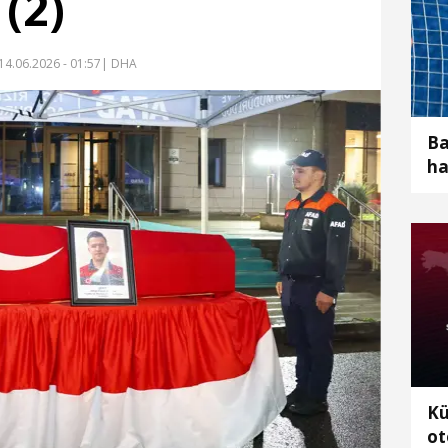
 (2)
14.06.2026 - 01:57
| DHA
Ba
ha
Kütah
ot