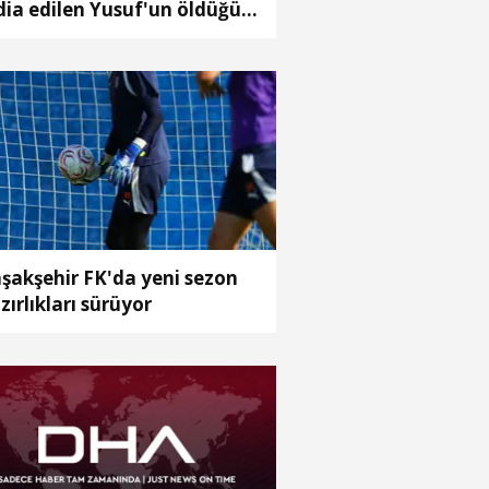
dia edilen Yusuf'un öldüğü
aya ilişkin 2 tutuklama (3)
şakşehir FK'da yeni sezon
zırlıkları sürüyor