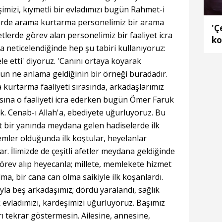
imizi, kıymetli bir evladımızı bugün Rahmet-i
erde arama kurtarma personelimiz bir arama
'Ç
fetlerde görev alan personelimiz bir faaliyet icra
ko
a neticelendiğinde hep şu tabiri kullanıyoruz:
e etti' diyoruz. 'Canını ortaya koyarak
nun ne anlama geldiğinin bir örneği buradadır.
urtarma faaliyeti sırasında, arkadaşlarımız
sına o faaliyeti icra ederken bugün Ömer Faruk
k. Cenab-ı Allah'a, ebediyete uğurluyoruz. Bu
t bir yanında meydana gelen hadiselerde ilk
mler olduğunda ilk koştular, heyelanlar
r. İlimizde de çeşitli afetler meydana geldiğinde
örev alıp heyecanla; millete, memlekete hizmet
a, bir cana can olma saikiyle ilk koşanlardı.
la beş arkadaşımız; dördü yaralandı, sağlık
evladımızı, kardeşimizi uğurluyoruz. Başımız
ı tekrar göstermesin. Ailesine, annesine,