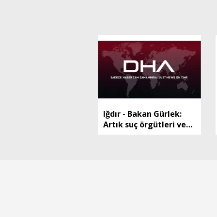
Iğdır - Bakan Gürlek:
Artık suç örgütleri ve
illegal yapılanmaların
bir adım önündeyiz (2)