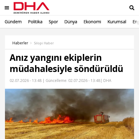
Gündem
Politika
Spor
Dünya
Ekonomi
Kurumsal
Eng
Ara
Haberler
Silopi Haber
Anız yangını ekiplerin
müdahalesiyle söndürüldü
02.07.2026 - 13:48 |
Güncelleme: 02.07.2026 - 13:48
| DHA