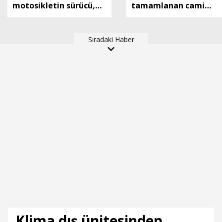
motosikletin sürücü,
tamamlanan cami
başını aydınlatma
ibadete açıldı
direğine çarpıp
Sıradaki Haber
yaşamını yitirdi
Klima dış ünitesinden