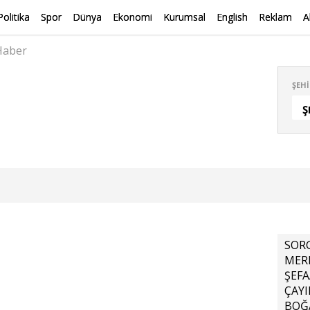
Politika
Spor
Dünya
Ekonomi
Kurumsal
English
Reklam
A
 Haber
ŞEHI
Ş
SOR
MER
ŞEFA
ÇAY
BOĞ