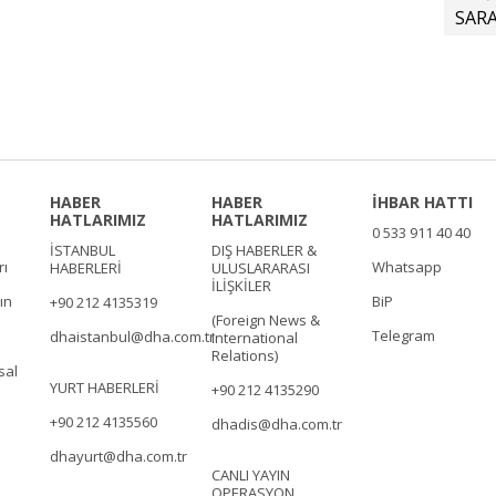
SAR
HABER
HABER
İHBAR HATTI
HATLARIMIZ
HATLARIMIZ
0 533 911 40 40
İSTANBUL
DIŞ HABERLER &
rı
Whatsapp
HABERLERİ
ULUSLARARASI
İLİŞKİLER
ın
BiP
+90 212 4135319
(Foreign News &
Telegram
dhaistanbul@dha.com.tr
International
Relations)
sal
YURT HABERLERİ
+90 212 4135290
+90 212 4135560
dhadis@dha.com.tr
dhayurt@dha.com.tr
CANLI YAYIN
OPERASYON