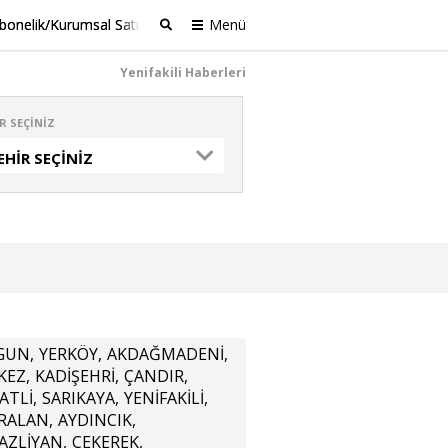
bonelik/Kurumsal Satış
Menü
Ara
Yenifakili Haberleri
R SEÇINIZ
EHIR SEÇINIZ
GUN
,
YERKÖY
,
AKDAĞMADENİ
,
KEZ
,
KADİŞEHRİ
,
ÇANDIR
,
ATLİ
,
SARIKAYA
,
YENİFAKİLİ
,
IRALAN
,
AYDINCIK
,
AZLİYAN
,
ÇEKEREK
,