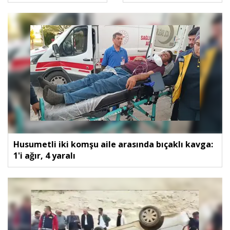
Husumetli iki komşu aile arasında bıçaklı kavga:
1'i ağır, 4 yaralı