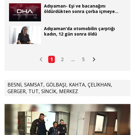
Adıyaman- Eşi ve bacanağını
öldürdükten sonra çorba içmeye
gitmiş
Adıyaman'da otomobilin çarptığı
kadın, 12 gün sonra öldü
1
2
...
5
BESNİ
,
SAMSAT
,
GÖLBAŞI
,
KAHTA
,
ÇELİKHAN
,
GERGER
,
TUT
,
SİNCİK
,
MERKEZ