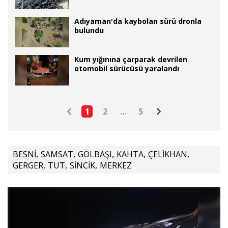
Adıyaman'da kaybolan sürü dronla
bulundu
Kum yığınına çarparak devrilen
otomobil sürücüsü yaralandı
1
2
...
5
BESNİ
,
SAMSAT
,
GÖLBAŞI
,
KAHTA
,
ÇELİKHAN
,
GERGER
,
TUT
,
SİNCİK
,
MERKEZ