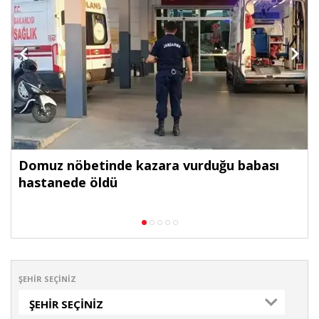
Domuz nöbetinde kazara vurduğu babası
hastanede öldü
ŞEHIR SEÇINIZ
ŞEHIR SEÇINIZ