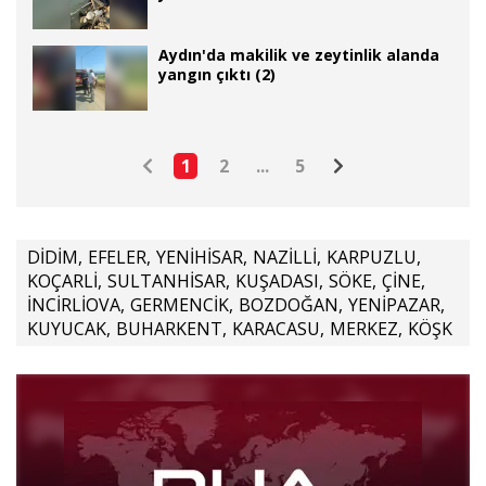
Aydın'da makilik ve zeytinlik alanda
yangın çıktı (2)
1
2
...
5
DİDİM
,
EFELER
,
YENİHİSAR
,
NAZİLLİ
,
KARPUZLU
,
KOÇARLİ
,
SULTANHİSAR
,
KUŞADASI
,
SÖKE
,
ÇİNE
,
İNCİRLİOVA
,
GERMENCİK
,
BOZDOĞAN
,
YENİPAZAR
,
KUYUCAK
,
BUHARKENT
,
KARACASU
,
MERKEZ
,
KÖŞK