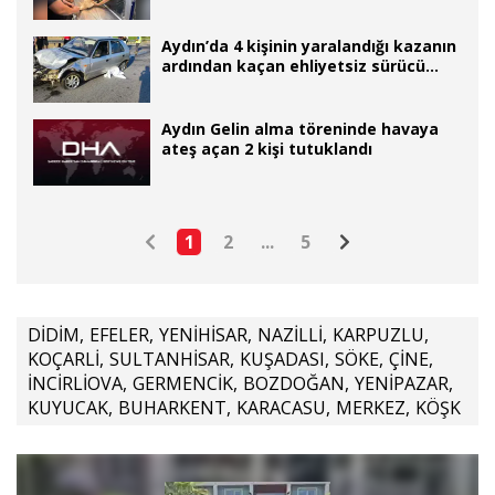
Aydın’da 4 kişinin yaralandığı kazanın
ardından kaçan ehliyetsiz sürücü
yakalandı
Aydın Gelin alma töreninde havaya
ateş açan 2 kişi tutuklandı
1
2
...
5
DİDİM
,
EFELER
,
YENİHİSAR
,
NAZİLLİ
,
KARPUZLU
,
KOÇARLİ
,
SULTANHİSAR
,
KUŞADASI
,
SÖKE
,
ÇİNE
,
İNCİRLİOVA
,
GERMENCİK
,
BOZDOĞAN
,
YENİPAZAR
,
KUYUCAK
,
BUHARKENT
,
KARACASU
,
MERKEZ
,
KÖŞK