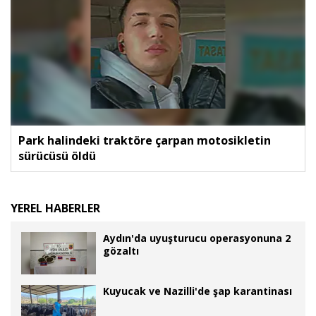
Park halindeki traktöre çarpan motosikletin
sürücüsü öldü
YEREL HABERLER
Aydın'da uyuşturucu operasyonuna 2
gözaltı
Kuyucak ve Nazilli'de şap karantinası