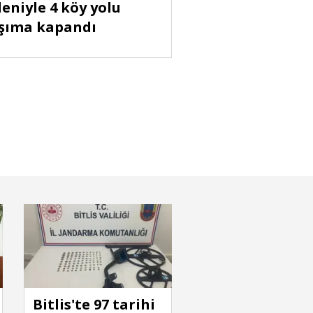
eniyle 4 köy yolu
şıma kapandı
is'te temmuz ayında karla mücadele
Bitlis'te 97 tarihi