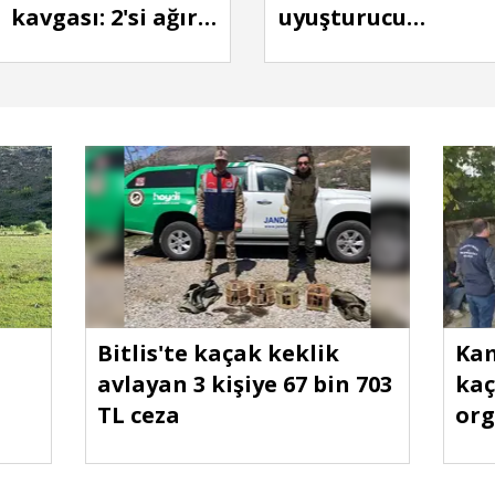
kavgası: 2'si ağır
uyuşturucu
10 yaralı
operasyonunda 3
gözaltı
Bitlis'te kaçak keklik
Kam
avlayan 3 kişiye 67 bin 703
kaç
TL ceza
org