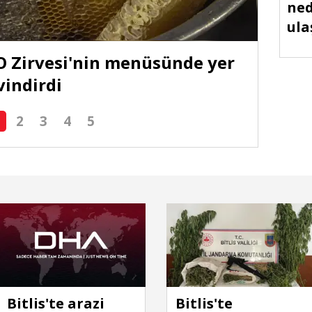
ned
ula
O Zirvesi'nin menüsünde yer
Bitl
vindirdi
2
3
4
5
Bitlis'te arazi
Bitlis'te