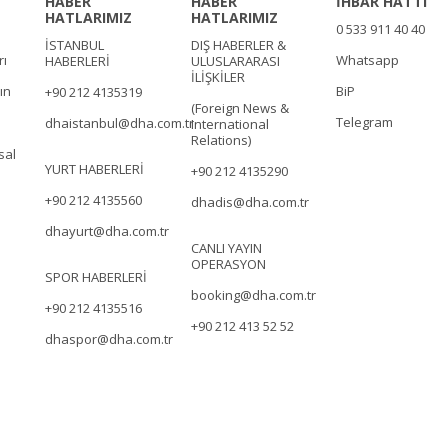
HABER
HABER
İHBAR HATTI
HATLARIMIZ
HATLARIMIZ
0 533 911 40 40
İSTANBUL
DIŞ HABERLER &
rı
Whatsapp
HABERLERİ
ULUSLARARASI
İLİŞKİLER
ın
BiP
+90 212 4135319
(Foreign News &
Telegram
dhaistanbul@dha.com.tr
International
Relations)
sal
YURT HABERLERİ
+90 212 4135290
+90 212 4135560
dhadis@dha.com.tr
dhayurt@dha.com.tr
CANLI YAYIN
OPERASYON
SPOR HABERLERİ
booking@dha.com.tr
+90 212 4135516
+90 212 413 52 52
dhaspor@dha.com.tr