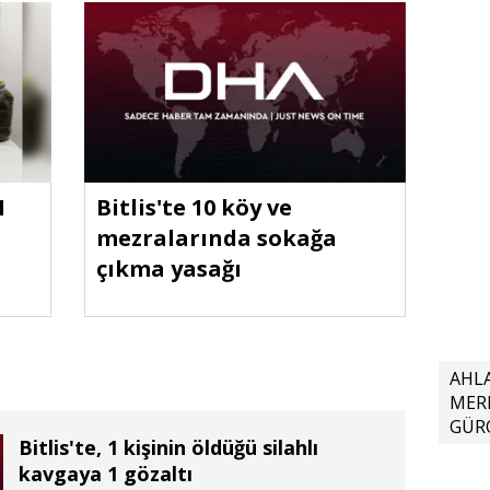
1
Bitlis'te 10 köy ve
mezralarında sokağa
çıkma yasağı
AHL
MER
GÜR
Bitlis'te, 1 kişinin öldüğü silahlı
kavgaya 1 gözaltı