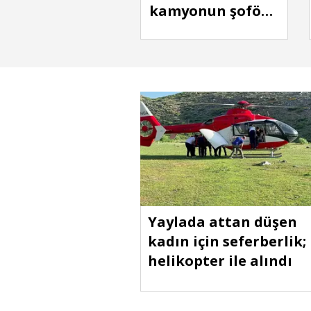
kamyonun şoförü
öldü
Yaylada attan düşen
kadın için seferberlik;
helikopter ile alındı