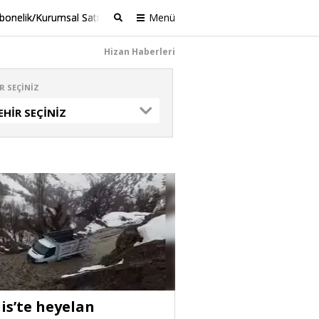
bonelik/Kurumsal Satış
Menü
Ara
Hizan Haberleri
R SEÇINIZ
EHIR SEÇINIZ
lis’te heyelan