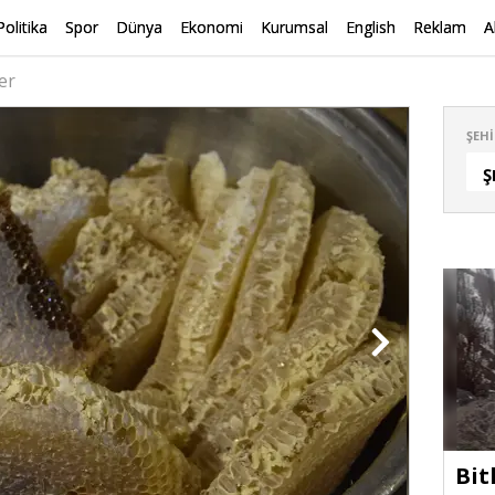
Politika
Spor
Dünya
Ekonomi
Kurumsal
English
Reklam
A
er
ŞEHI
Ş
Bit