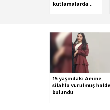
kutlamalarda
başına yorgun
mermi isabet
eden kişi ağır
yaralandı
15 yaşındaki Amine,
silahla vurulmuş hald
bulundu