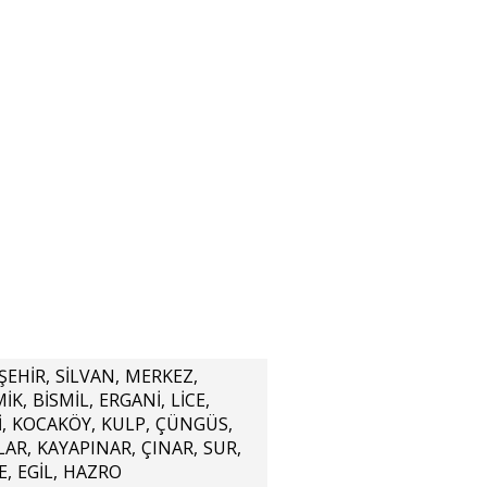
ŞEHİR
,
SİLVAN
,
MERKEZ
,
MİK
,
BİSMİL
,
ERGANİ
,
LİCE
,
İ
,
KOCAKÖY
,
KULP
,
ÇÜNGÜS
,
LAR
,
KAYAPINAR
,
ÇINAR
,
SUR
,
E
,
EGİL
,
HAZRO