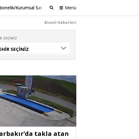
bonelik/Kurumsal Satış
Menü
Ara
Bismil Haberleri
R SEÇINIZ
EHIR SEÇINIZ
arbakır’da takla atan