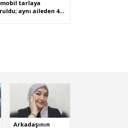
mobil tarlaya
ruldu; aynı aileden 4
alı
rbakır'da köpeklerin saldırdığı 15 kuz
Arkadaşının