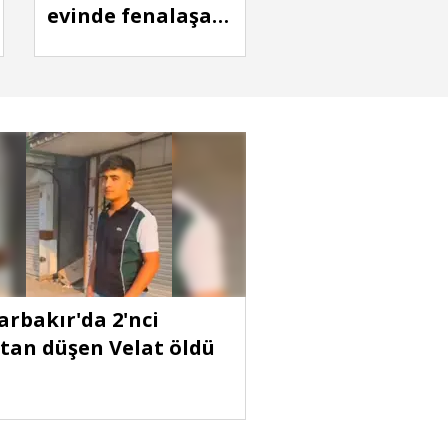
evinde fenalaşan
Yazgül,
hastanede öldü
arbakır'da 2'nci
tan düşen Velat öldü