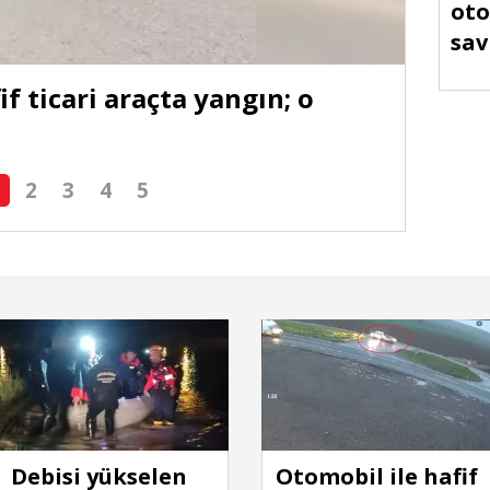
oto
sav
yar
if ticari araçta yangın; o
Diya
öldü
2
3
4
5
Debisi yükselen
Otomobil ile hafif