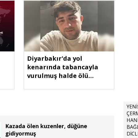
Diyarbakır'da yol
kenarında tabancayla
vurulmuş halde ölü
bulundu
YENİ
ÇER
HAN
Kazada ölen kuzenler, düğüne
BAĞ
gidiyormuş
DİCL