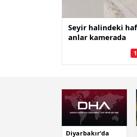
rsuk kamerada
Seyir halindeki haf
anlar kamerada
1
Diyarbakır’da