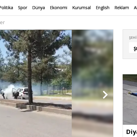
Politika
Spor
Dünya
Ekonomi
Kurumsal
English
Reklam
A
er
ŞEHI
Ş
Diy