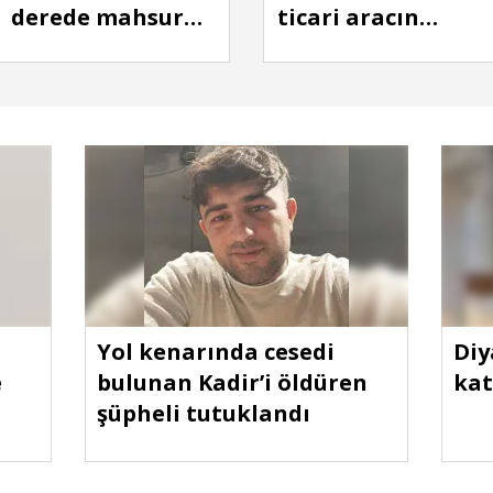
derede mahsur
ticari aracın
kalan kişiyi
çarpıştığı kaza
ekipler kurtardı
kamerada: 1'i ağır
4 yaralı
Yol kenarında cesedi
Diy
e
bulunan Kadir’i öldüren
kat
şüpheli tutuklandı