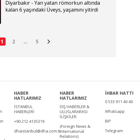
yaşamını yitirdi
Diyarbakır - Yan yatan römorkun altında
kalan 6 yaşındaki Üveys, yaşamını yitirdi
1
2
...
5
HABER
HABER
İHBAR HATTI
HATLARIMIZ
HATLARIMIZ
0 533 911 40 40
İSTANBUL
DIŞ HABERLER &
rı
Whatsapp
HABERLERİ
ULUSLARARASI
İLİŞKİLER
ın
BiP
+90 212 4135319
(Foreign News &
Telegram
dhaistanbul@dha.com.tr
International
Relations)