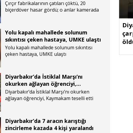
kamerada
Çırçır fabrikalarının çatıları çöktü, 20
biçerdöver hasar gördü; o anlar kamerada
Diy
Yolu kapalı mahallede solunum
çar
sıkıntısı çeken hastaya, UMKE ulaştı
öld
Yolu kapalı mahallede solunum sıkıntısı
çeken hastaya, UMKE ulaştı
Diyarbakır’da İstiklal Marşı’nı
okurken ağlayan öğrenciyi,
Kaymakam teselli etti
Diyarbakır’da İstiklal Marşı’nı okurken
ağlayan öğrenciyi, Kaymakam teselli etti
Diyarbakır’da 7 aracın karıştığı
zincirleme kazada 4 kişi yaralandı