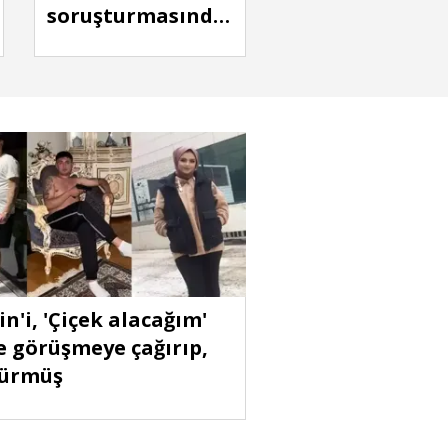
soruşturmasında
tutuklu Nevzat
Bahtiyar'ın oğlu
ve yeğeninin
karıştığı kavgada
5 yaralı
in'i, 'Çiçek alacağım'
e görüşmeye çağırıp,
dürmüş