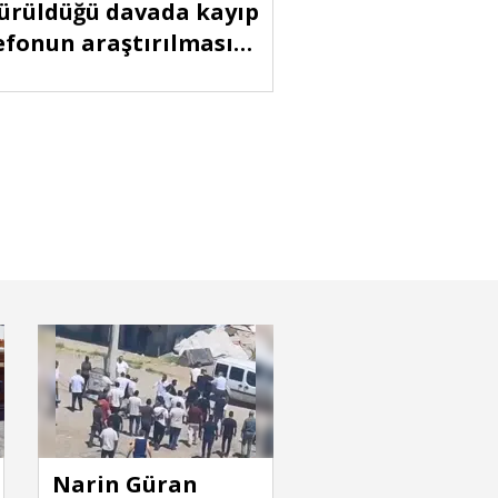
ürüldüğü davada kayıp
efonun araştırılması
ebi reddedildi
e Nehri'nde erkek cesedi bulundu
Narin Güran