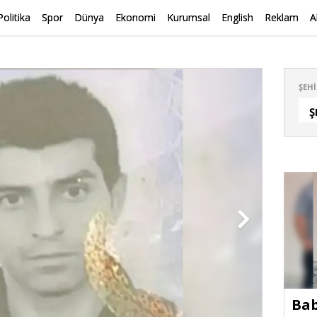
Politika
Spor
Dünya
Ekonomi
Kurumsal
English
Reklam
A
ŞEHI
Ş
Bab