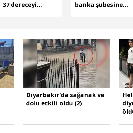
37 dereceyi
banka şubesine
gösterdi,
silahlı saldırı
çocukların yaz
adresi değişmedi
Diyarbakır'da sağanak ve
Hel
dolu etkili oldu (2)
diy
öl