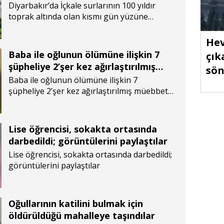
yüzüne çıkarıldı
Diyarbakır’da İçkale surlarının 100 yıldır
toprak altında olan kısmı gün yüzüne
çıkarıldı
Hev
Baba ile oğlunun ölümüne ilişkin 7
çık
şüpheliye 2’şer kez ağırlaştırılmış
sön
müebbet hapis istendi
Baba ile oğlunun ölümüne ilişkin 7
şüpheliye 2’şer kez ağırlaştırılmış müebbet
hapis istendi
Lise öğrencisi, sokakta ortasında
darbedildi; görüntülerini paylaştılar
Lise öğrencisi, sokakta ortasında darbedildi;
görüntülerini paylaştılar
Oğullarının katilini bulmak için
öldürüldüğü mahalleye taşındılar