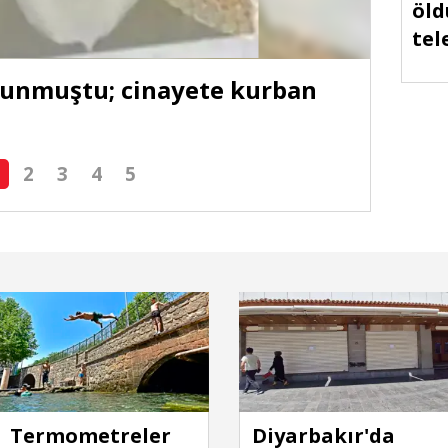
öld
tel
tal
lunmuştu; cinayete kurban
Dicl
2
3
4
5
Termometreler
Diyarbakır'da