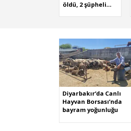
öldü, 2 şüpheli
tutuklandı
Diyarbakır’da Canlı
Hayvan Borsası’nda
bayram yoğunluğu