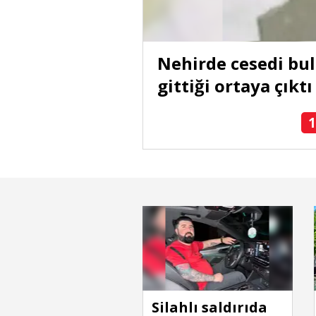
rülen ağabeyi
Nehirde cesedi bu
ldü
gittiği ortaya çıktı
1
Silahlı saldırıda