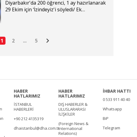
söyledi/ Ek fotoğraflar
Diyarbakır'da 200 öğrenci, 1 ay hazırlanarak
29 Ekim için ‘İzindeyiz'i söyledi/ Ek
fotoğraflar
1
2
...
5
HABER
HABER
İHBAR HATTI
HATLARIMIZ
HATLARIMIZ
0 533 911 40 40
İSTANBUL
DIŞ HABERLER &
rı
Whatsapp
HABERLERİ
ULUSLARARASI
İLİŞKİLER
ın
BiP
+90 212 4135319
(Foreign News &
Telegram
dhaistanbul@dha.com.tr
International
Relations)