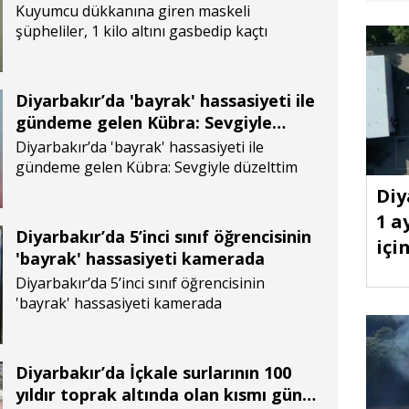
Kuyumcu dükkanına giren maskeli
şüpheliler, 1 kilo altını gasbedip kaçtı
Diyarbakır’da 'bayrak' hassasiyeti ile
gündeme gelen Kübra: Sevgiyle
düzelttim
Diyarbakır’da 'bayrak' hassasiyeti ile
gündeme gelen Kübra: Sevgiyle düzelttim
Diy
1 a
Diyarbakır’da 5’inci sınıf öğrencisinin
için
'bayrak' hassasiyeti kamerada
Diyarbakır’da 5’inci sınıf öğrencisinin
'bayrak' hassasiyeti kamerada
Diyarbakır’da İçkale surlarının 100
yıldır toprak altında olan kısmı gün