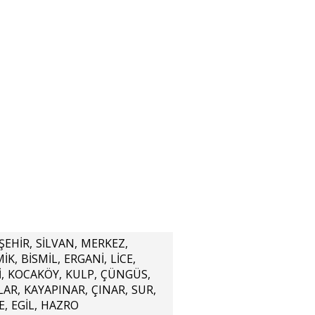
ŞEHİR
,
SİLVAN
,
MERKEZ
,
MİK
,
BİSMİL
,
ERGANİ
,
LİCE
,
İ
,
KOCAKÖY
,
KULP
,
ÇÜNGÜS
,
LAR
,
KAYAPINAR
,
ÇINAR
,
SUR
,
E
,
EGİL
,
HAZRO