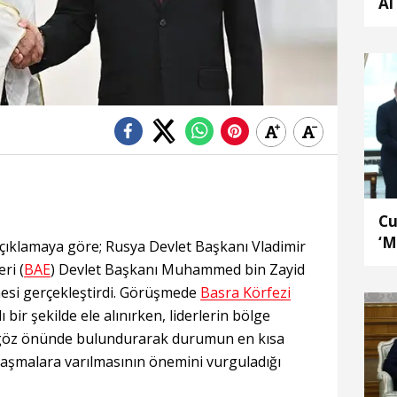
Al
Cu
‘M
açıklamaya göre; Rusya Devlet Başkanı Vladimir
An
eri (
BAE
) Devlet Başkanı Muhammed bin Zayid
esi gerçekleştirdi. Görüşmede
Basra Körfezi
ir şekilde ele alınırken, liderlerin bölge
ı göz önünde bulundurarak durumun en kısa
laşmalara varılmasının önemini vurguladığı