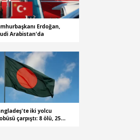
mhurbaşkanı Erdoğan,
udi Arabistan'da
ngladeş'te iki yolcu
obüsü çarpıştı: 8 ölü, 25
ralı