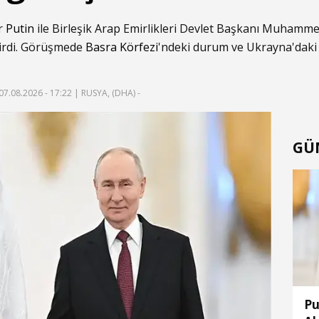
ir
Putin
ile Birleşik Arap Emirlikleri Devlet Başkanı Muhamme
tirdi. Görüşmede
Basra Körfezi
'ndeki durum ve Ukrayna'daki g
07.08.2026 - 17:22
| RUSYA, (DHA) -
GÜ
Pu