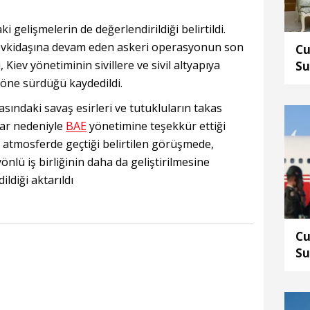
gelişmelerin de değerlendirildiği belirtildi.
mevkidaşına devam eden askeri operasyonun son
Cu
Kiev yönetiminin sivillere ve sivil altyapıya
Su
Mu
nı öne sürdüğü kaydedildi.
gö
asındaki savaş esirleri ve tutukluların takas
lar nedeniyle
BAE
yönetimine teşekkür ettiği
bir atmosferde geçtiği belirtilen görüşmede,
önlü iş birliğinin daha da geliştirilmesine
dildiği aktarıldı
Cu
Su