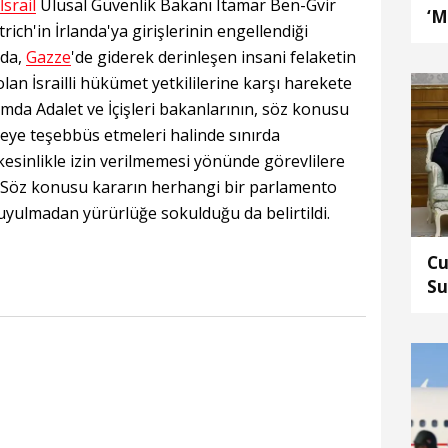
İsrail
Ulusal Güvenlik Bakanı Itamar Ben-Gvir
‘M
rich'in İrlanda'ya girişlerinin engellendiği
An
nda,
Gazze
'de giderek derinleşen insani felaketin
n İsrailli hükümet yetkililerine karşı harekete
amda Adalet ve İçişleri bakanlarının, söz konusu
rmeye teşebbüs etmeleri halinde sınırda
kesinlikle izin verilmemesi yönünde görevlilere
dı. Söz konusu kararın herhangi bir parlamento
uyulmadan yürürlüğe sokulduğu da belirtildi.
Cu
Su
Mu
gö