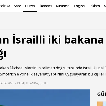
Politika
Spor
Dünya
Ekonomi
Kurumsal
English
Reklam
A
n İsrailli iki bakan
ğı
bakan Micheal Martin'in talimatı doğrultusunda
İsrail
Ulusal 
Smotrich'e yönelik seyahat yaptırımı uygulayarak bu kişilerin 
06.06.2026 - 13:04
| İRLANDA, (DHA)
GÜ