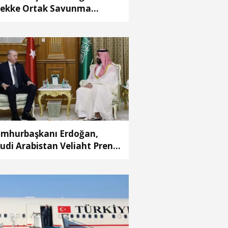
ekke Ortak Savunma
laşması’ ile ilgili açıklama
mhurbaşkanı Erdoğan,
udi Arabistan Veliaht Prensi
hammed Bin Selman ile
rüştü