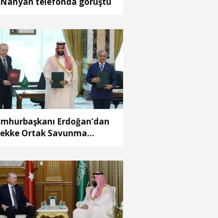
 Nahyan telefonda görüştü
mhurbaşkanı Erdoğan’dan
ekke Ortak Savunma
laşması’ ile ilgili açıklama