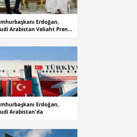
mhurbaşkanı Erdoğan,
udi Arabistan Veliaht Prensi
hammed Bin Selman ile
rüştü
mhurbaşkanı Erdoğan,
udi Arabistan'da