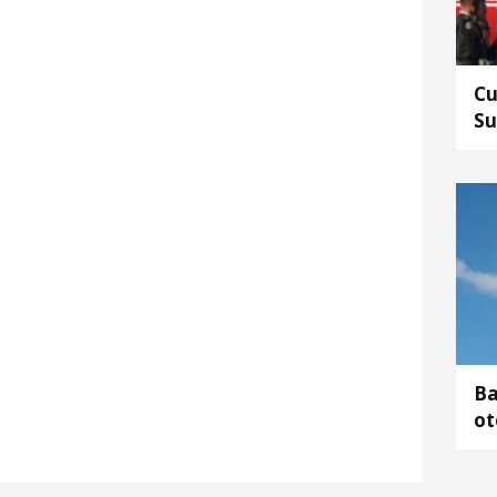
Cu
Su
Ba
ot
ya