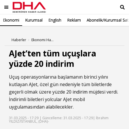
Ekonomi
Kurumsal
English
Reklam
Abonelik/Kurumsal Sat
Ara
Haberler
Ekonomi Haberleri
AJet’ten tüm uçuşlara
yüzde 20 indirim
Uçuş
operasyonlarına başlamanın birinci yılını
kutlayan AJet, özel gün nedeniyle tüm biletlerde
geçerli olmak üzere yüzde 20
indirim
müjdesi verdi.
İndirimli biletleri yolcular AJet mobil
uygulamasından alabilecekler.
31.03.2025 - 17:29 |
Güncelleme: 31.03.2025 - 17:29
| İbrahim
YILDIZ/İSTANBUL, (DHA)-