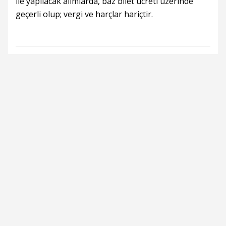
ile yapılacak alımlarda, baz bilet ücreti üzerinde
geçerli olup; vergi ve harçlar hariçtir.