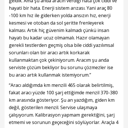
geldik. Ama şu anda aracın verdiği hata çok ciddi ve
hayati bir hata. Enerji sistem arızası. Yani araç 80
-100 km hız ile giderken yolda ansızın hız, enerji
kesmesi ve otoban da sol şeritte frenleyerek
kalması. Artık hiç güvenim kalmadı çünkü insan
hayatı bu kadar ucuz olmamalı. Hazır olamayan
gerekli testlerden geçmiş olsa bile ciddi yazılımsal
sorunları olan bir aracı artık korkarak
kullanmaktan çok çekiniyorum. Aracım şu anda
serviste çözüm bekliyor bu sorunu çözmezler ise
bu aracı artık kullanmak istemiyorum.”
“Aracı aldığımda km menzili 465 olarak belirtilmiş,
fakat aracı yüzde 100 şarj ettiğimde menzil 370-380
km arasında gösteriyor. Şu an yazdığım, giden km
değil, gösterilen menzil. Servise ulaşmaya
çalışıyorum. Kalibrasyon yapmam gerektiğini, şarj
etmemi ve sorunun geçeceğini söylüyorlar. Araçla 4